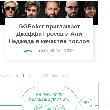
GGPoker приглашает
Джеффа Гросса и Али
Неджада в качестве послов
spevalera
в 08:59, 16.06.2022
←
Назад
1
2
...
783
Вперед
→
ПОНРАВИЛОСЬ?
РАССКАЖИ ДРУЗЬЯМ
987