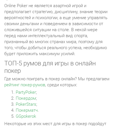
Online Poker не является азартной игрой и
предполагает стратегию, дисциплину, знание теории
вероятностей и психологии, а еще умение управлять
своими деньгами и поведением в зависимости от
сложившейся ситуации на столе. В некой мере
перед нами интеллектуальный вид спорта,
признанный во многих странах мира, поэтому для
того, чтобы добиться реального успеха, необходимо
будет приложить максимум усилий.
ТОП-5 румов для игры в онлайн
покер
Где можно поиграть в покер онлайн? Мы предлагаем
рейтинг покер-румов
, среди которых:
PartyPoker
;
Покердом
;
PokerStars
;
Покерматч
.
GGpokerok
Некоторые из этих мест для игры в покер подойдут