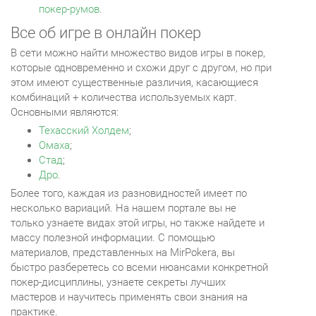
покер-румов
.
Все об игре в онлайн покер
В сети можно найти множество видов игры в покер,
которые одновременно и схожи друг с другом, но при
этом имеют существенные различия, касающиеся
комбинаций + количества используемых карт.
Основными являются:
Техасский Холдем
;
Омаха
;
Стад
;
Дро
.
Более того, каждая из разновидностей имеет по
несколько вариаций. На нашем портале вы не
только узнаете видах этой игры, но также найдете и
массу полезной информации. С помощью
материалов, представленных на MirPokera, вы
быстро разберетесь со всеми нюансами конкретной
покер-дисциплины, узнаете секреты лучших
мастеров и научитесь применять свои знания на
практике.