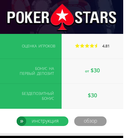
4.81
$30
от
$30
инструкция
обзор