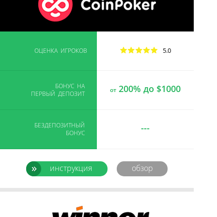
5.0
200% до $1000
от
---
инструкция
обзор