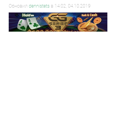
Обновил
dennistets
в 14:02, 04.10.2019
Как играть в покер
бесплатно без депозита:
руководство 2020
Обновил
dennistets
в 14:02, 04.10.2019
Лучшие игровые комнаты