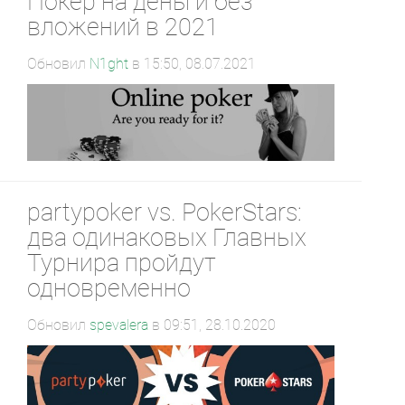
Покер на деньги без
вложений в 2021
Обновил
N1ght
в 15:50, 08.07.2021
partypoker vs. PokerStars:
два одинаковых Главных
Турнира пройдут
одновременно
Обновил
spevalera
в 09:51, 28.10.2020