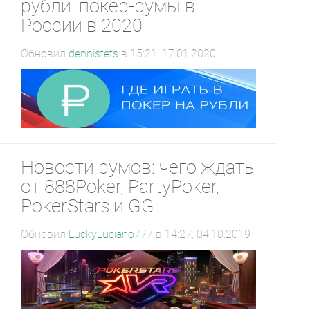
рубли: покер-румы в
России в 2020
Обновил
dennistets
в 15:21, 17.01.2020
Новости румов: чего ждать
от 888Poker, PartyPoker,
PokerStars и GG
Обновил
LuckyLuciano777
в 14:27, 04.10.2019