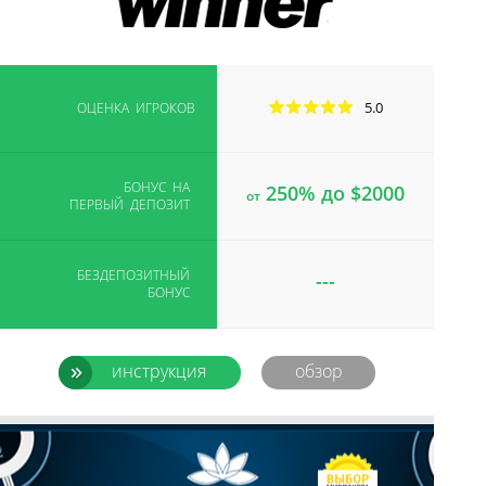
5.0
250% до $2000
от
---
инструкция
обзор