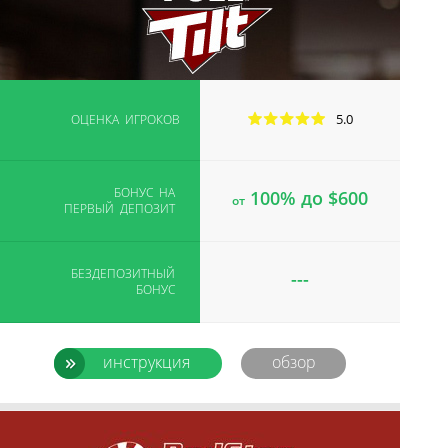
5.0
100% до $600
от
---
инструкция
обзор