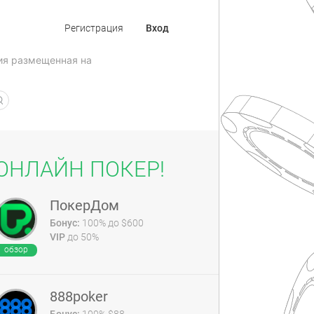
Регистрация
Вход
ия размещенная на
ОНЛАЙН ПОКЕР!
ПокерДом
Бонус:
100% до $600
VIP
до 50%
обзор
888poker