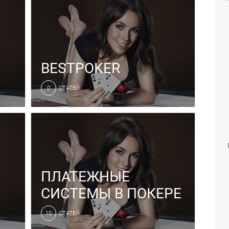
BESTPOKER
0
СТАТЕЙ
ПЛАТЕЖНЫЕ
СИСТЕМЫ В ПОКЕРЕ
10
СТАТЕЙ