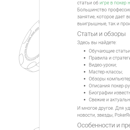
статьи об
игре в покер 
Большинство профессион
занятие, которое дает 
выигрышные, так и про
Статьи и обзоры
Здесь вы найдете:
Обучающие статьи
Правила и стратег
Видео-уроки;
Мастер-классы;
Обзоры компьютер
Описания покер-ру
Биографии известн
Свежие и актуальн
И многое другое. Для у
новости, звезды, PokerR
Особенности и п