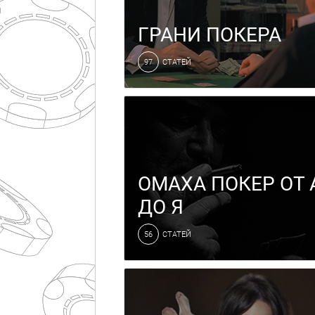
ГРАНИ ПОКЕРА
97
СТАТЕЙ
ОМАХА ПОКЕР ОТ 
ДО Я
56
СТАТЕЙ