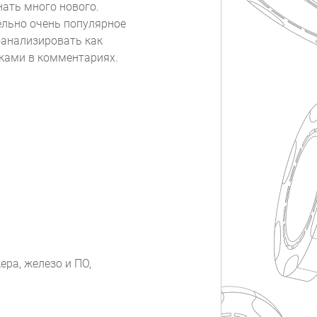
нать много нового.
ельно очень популярное
оанализировать как
оками в комментариях.
ера, железо и ПО,