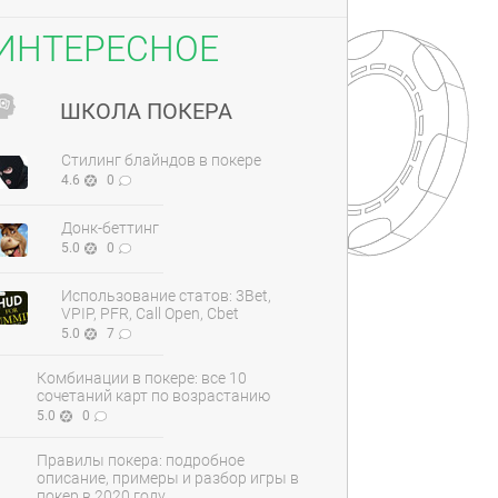
ИНТЕРЕСНОЕ
ШКОЛА ПОКЕРА
Стилинг блайндов в покере
4.6
0
Донк-беттинг
5.0
0
Использование статов: 3Bet,
VPIP, PFR, Call Open, Cbet
5.0
7
Комбинации в покере: все 10
сочетаний карт по возрастанию
5.0
0
Правилы покера: подробное
описание, примеры и разбор игры в
покер в 2020 году