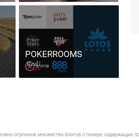
POKERROOMS
20
БЛОГОВ
влено огромное множество блогов о покере, содержащих п