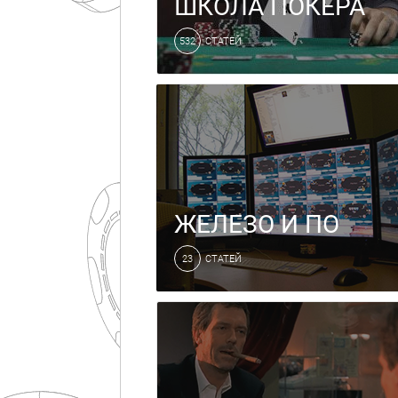
ШКОЛА ПОКЕРА
532
СТАТЕЙ
ЖЕЛЕЗО И ПО
23
СТАТЕЙ