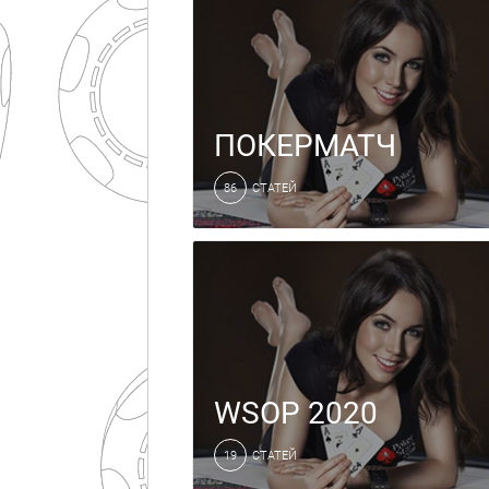
ПОКЕРМАТЧ
86
СТАТЕЙ
WSOP 2020
19
СТАТЕЙ