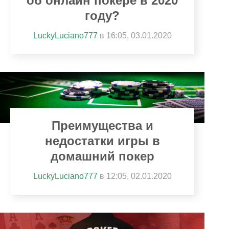
об онлайн покере в 2020
году?
LuckyLuciano777
в 16:05, 03.01.2020
Преимущества и
недостатки игры в
домашний покер
LuckyLuciano777
в 12:05, 02.01.2020