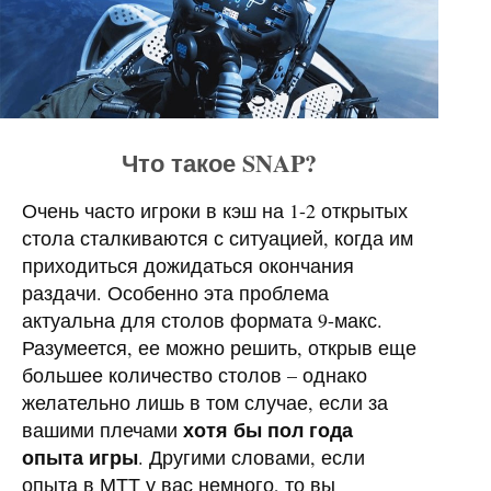
Что такое SNAP?
Очень часто игроки в кэш на 1-2 открытых
стола сталкиваются с ситуацией, когда им
приходиться дожидаться окончания
раздачи. Особенно эта проблема
актуальна для столов формата 9-макс.
Разумеется, ее можно решить, открыв еще
большее количество столов – однако
желательно лишь в том случае, если за
хотя бы пол года
вашими плечами
опыта игры
. Другими словами, если
опыта в МТТ у вас немного, то вы