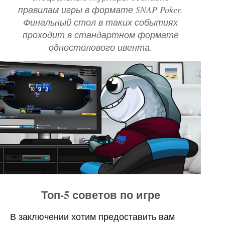
правилам игры в формате SNAP Poker.
Финальный стол в таких событиях
проходит в стандартном формате
одностолового ивента.
Топ-5 советов по игре
В заключении хотим предоставить вам