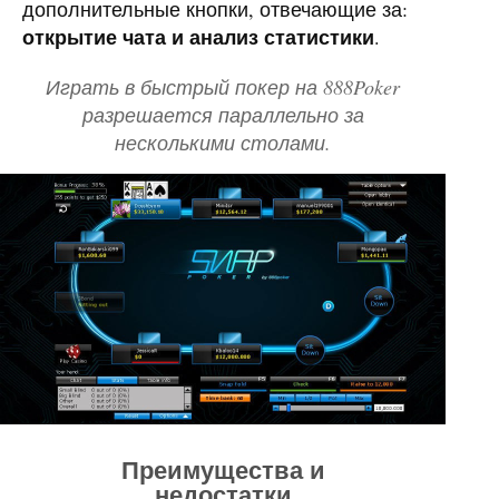
дополнительные кнопки, отвечающие за:
открытие чата и анализ статистики
.
Играть в быстрый покер на 888Poker
разрешается параллельно за
несколькими столами.
Преимущества и
недостатки