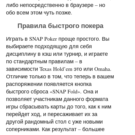
либо непосредственно в браузере – но
обо всем этом чуть позже.
Правила быстрого покера
Играть в SNAP Poker проще простого. Вы
выбираете подходящую для себя
дисциплину в кэш или турнир, и играете
по стандартным правилам – в
зависимости Texas Hold’em это или Omaha.
Отличие только в том, что теперь в вашем
распоряжении появляется кнопка
быстрого сброса «SNAP Fold». Она и
позволяет участникам данного формата
игры сбрасывать карты до того, как к ним
перейдет ход, и пересаживает их за
другой рандомный стол с уже новыми
соперниками. Как результат – большее