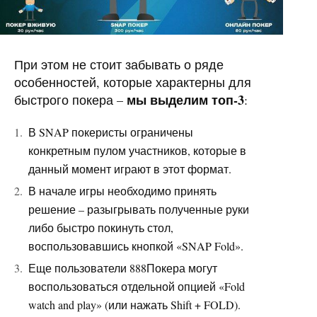
При этом не стоит забывать о ряде
особенностей, которые характерны для
мы выделим топ-3
быстрого покера –
:
В SNAP покеристы ограничены
конкретным пулом участников, которые в
данный момент играют в этот формат.
В начале игры необходимо принять
решение – разыгрывать полученные руки
либо быстро покинуть стол,
воспользовавшись кнопкой «SNAP Fold».
Еще пользователи 888Покера могут
воспользоваться отдельной опцией «Fold
watch and play» (или нажать Shift + FOLD).