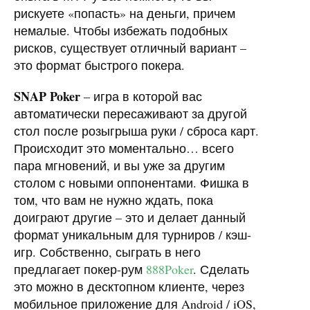
рискуете «попасть» на деньги, причем
немалые. Чтобы избежать подобных
рисков, существует отличный вариант –
это формат быстрого покера.
SNAP Poker
– игра в которой вас
автоматически пересаживают за другой
стол после розыгрыша руки / сброса карт.
Происходит это моментально… всего
пара мгновений, и вы уже за другим
столом с новыми оппонентами. Фишка в
том, что вам не нужно ждать, пока
доиграют другие – это и делает данный
формат уникальным для турниров / кэш-
игр. Собственно, сыграть в него
предлагает покер-рум
888Poker
. Сделать
это можно в десктопном клиенте, через
мобильное приложение для Android / iOS,