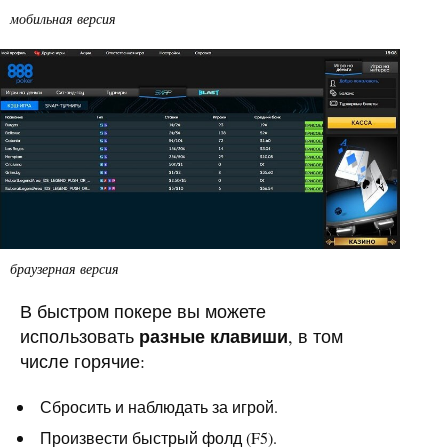
мобильная версия
браузерная версия
В быстром покере вы можете
разные клавиши
использовать
, в том
числе горячие:
Сбросить и наблюдать за игрой.
Произвести быстрый фолд (F5).