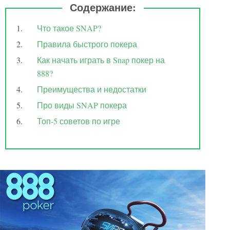
Содержание:
Что такое SNAP?
Правила быстрого покера
Как начать играть в Snap покер на
888?
Преимущества и недостатки
Про виды SNAP покера
Топ-5 советов по игре