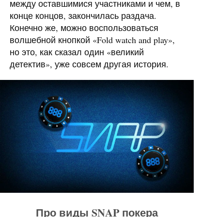
между оставшимися участниками и чем, в
конце концов, закончилась раздача.
Конечно же, можно воспользоваться
волшебной кнопкой «Fold watch and play»,
но это, как сказал один «великий
детектив», уже совсем другая история.
Про виды SNAP покера