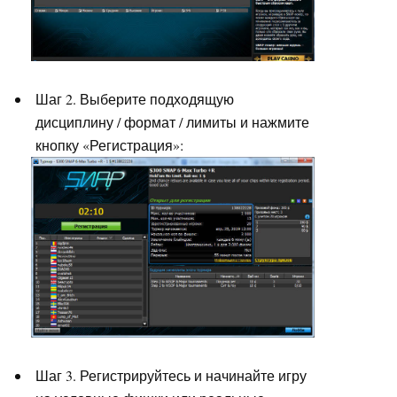
Шаг 2. Выберите подходящую
дисциплину / формат / лимиты и нажмите
кнопку «Регистрация»:
Шаг 3. Регистрируйтесь и начинайте игру