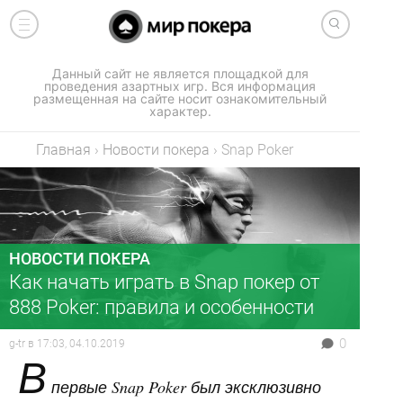
Данный сайт не является площадкой для
проведения азартных игр. Вся информация
размещенная на сайте носит ознакомительный
характер.
Главная
›
Новости покера
›
Snap Poker
НОВОСТИ ПОКЕРА
Как начать играть в Snap покер от
888 Poker: правила и особенности
0
g-tr
в
17:03, 04.10.2019
В
первые Snap Poker был эксклюзивно