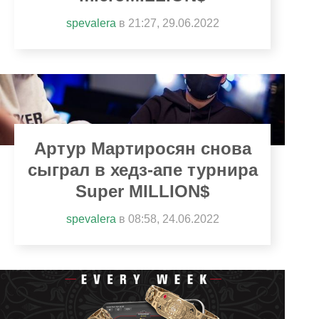
spevalera
в 21:27, 29.06.2022
Артур Мартиросян снова
сыграл в хедз-апе турнира
Super MILLION$
spevalera
в 08:58, 24.06.2022