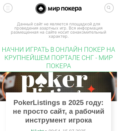
Данный сайт не является площадкой для
проведения азартных игр. Вся информация
размещенная на сайте носит ознакомительный
характер.
НАЧНИ ИГРАТЬ В ОНЛАЙН ПОКЕР НА
КРУПНЕЙШЕМ ПОРТАЛЕ СНГ - МИР
ПОКЕРА
PokerListings в 2025 году:
не просто сайт, а рабочий
инструмент игрока