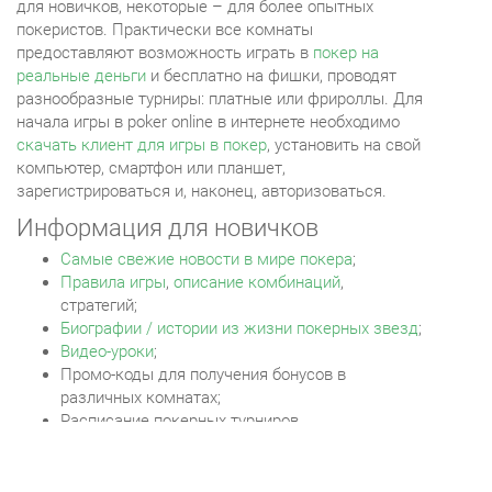
для новичков, некоторые – для более опытных
покеристов. Практически все комнаты
предоставляют возможность играть в
покер на
реальные деньги
и бесплатно на фишки, проводят
разнообразные турниры: платные или фрироллы. Для
начала игры в poker online в интернете необходимо
скачать клиент для игры в покер
, установить на свой
компьютер, смартфон или планшет,
зарегистрироваться и, наконец, авторизоваться.
Информация для новичков
Самые свежие новости в мире покера
;
Правила игры
,
описание комбинаций
,
стратегий;
Биографии / истории из жизни покерных звезд
;
Видео-уроки
;
Промо-коды для получения бонусов в
различных комнатах;
Расписание покерных турниров.
Акции и бонусы
Еще всех игроков и посетителей нашего сайта ждут