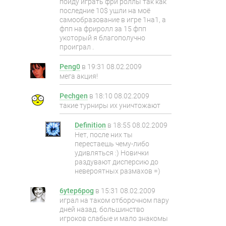
пойду играть фри роллы так как
последние 10$ ушли на моё
самообразование в игре 1на1, а
фпп на фриролл за 15 фпп
укоторый я благополучно
проиграл .
Peng0
в
19:31 08.02.2009
мега акция!
Pechgen
в
18:10 08.02.2009
такие турниры их уничтожают
Definition
в
18:55 08.02.2009
Нет, после них ты
перестаешь чему-либо
удивляться :) Новички
раздувают дисперсию до
невероятных размахов =)
6ytep6pog
в
15:31 08.02.2009
играл на таком отборочном пару
дней назад. большинство
игроков слабые и мало знакомы