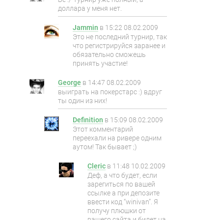
доллара у меня нет.
Jammin
в
15:22 08.02.2009
Это не последний турнир, так
что регистрируйся заранее и
обязательно сможешь
принять участие!
George
в
14:47 08.02.2009
выиграть на покерстарс :) вдруг
ты один из них!
Definition
в
15:09 08.02.2009
Этот комментарий
переехали на ривере одним
аутом! Так бывает ;)
Cleric
в
11:48 10.02.2009
Деф, а что будет, если
зарегиться по вашей
ссылке а при депозите
ввести код “winivan”. Я
получу плюшки от
вашего сайта и билет на