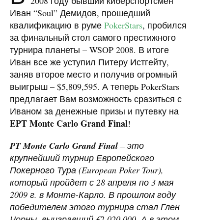
2008 году бывший киберспортсмен
Иван “Soul” Демидов, прошедший
квалификацию в руме
PokerStars
, пробился
за финальный стол самого престижного
турнира планеты –
WSOP
2008. В итоге
Иван все же уступил Питеру Истгейту,
заняв второе место и получив огромный
выигрыш – $5,809,595. А теперь PokerStars
предлагает Вам возможность сразиться с
Иваном за денежные призы и путевку на
EPT
Monte Carlo Grand Final
!
PT Monte Carlo Grand Final
– это
крупнейший турнир Европейского
Покерного Тура (European Poker Tour),
который пройдет с 28 апреля по 3 мая
2009 г. в Монте-Карло. В прошлом году
победителем этого турнира стал Глен
Чорны, выигравший €2,020,000. А в этом