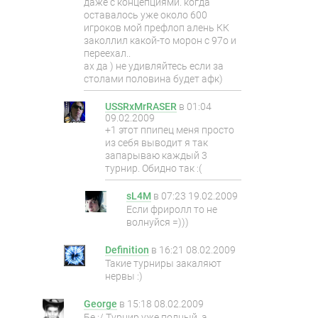
даже с концепциями. когда
оставалось уже около 600
игроков мой префлоп алень КК
заколлил какой-то морон с 97o и
переехал..
ах да ) не удивляйтесь если за
столами половина будет афк)
USSRxMrRASER
в
01:04
09.02.2009
+1 этот ппипец меня просто
из себя выводит я так
запарываю каждый 3
турнир. Обидно так :(
sL4M
в
07:23 19.02.2009
Если фриролл то не
волнуйся =)))
Definition
в
16:21 08.02.2009
Такие турниры закаляют
нервы :)
George
в
15:18 08.02.2009
Бе :/ Турнир уже полный, а