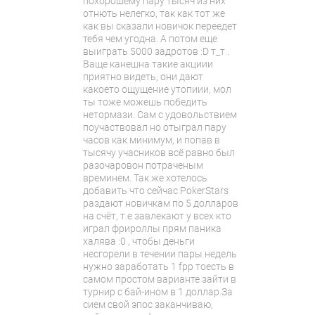
похорошему пару тысяч из них
отнють нелегко, так как тот же
как вы сказали новичок переедет
тебя чем угодна. А потом еще
выиграть 5000 задротов :D т_т .
Ваще канешна такие акциии
приятно видеть, они дают
какоето ощущение утопиии, мол
ты тоже можешь победить
нетормази. Сам с удовольствием
поучаствовал но отыграл пару
часов как минимум, и попав в
тысячу учасников всё равно был
разочаровон потраченым
времинем. Так же хотелось
добавить что сейчас PokerStars
раздают новичкам по 5 долларов
на счёт, т.е завлекают у всех кто
играл фрироллы прям паника
халява :0 , чтобы деньги
несгорели в течении пары недель
нужно заработать 1 fpp тоесть в
самом простом варианте зайти в
турнир с бай-ином в 1 доллар.За
сием свой эпос заканчиваю,