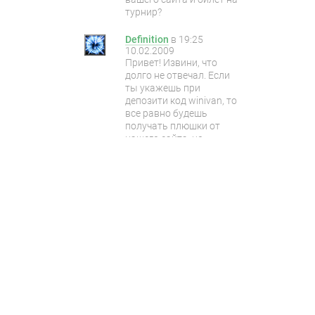
турнир?
Definition
в
19:25
10.02.2009
Привет! Извини, что
долго не отвечал. Если
ты укажешь при
депозити код winivan, то
все равно будешь
получать плюшки от
нашего сайта, но
регистрироваться
изначально нужно по
нашей ссылке, которую
можно найти в разделе
покер-румы.
Cleric
в
08:05 11.02.2009
ок, все понятно, спасибо
:)
gOdfRey-_-
в
15:11
08.02.2009
да мне 18 нету, даже