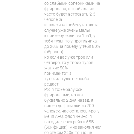
со слабыми соперниками на
фрироллах, в твой алл ин
часто будет встревать 2-3
человека
и шансы на победу в таком
случае уже очень малы
к примеру, если вы 1на1, у
тебя тузы, то у противника
до 20% на победу, у тебя 80%
(образно)
но если вас уже трое или
четверо, то у твоих тузов
жалкие 50%
пониманто? :)
тут скилл уже не особо
решает
P.S. я тоже балуюсь
фрироллами, но вот
буквально 2 дня назад, я
вошел до финалки из 700
человек, нас осталось 4ро, у
меня A+Q, флоп 4+8+q, я
заходил через рейз в 5ББ
(50к фишек), мне заколил чел
со стеком 240к; точно не