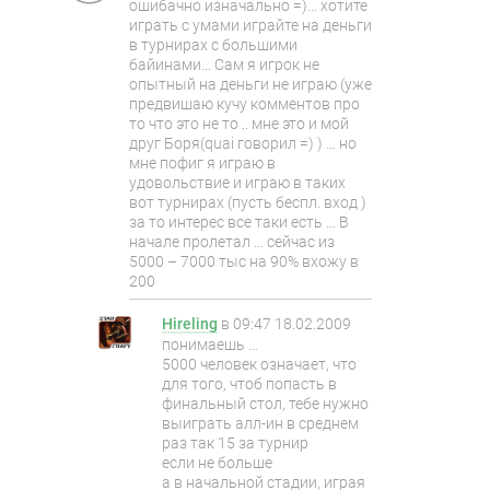
ошибачно изначально =)… хотите
играть с умами играйте на деньги
в турнирах с большими
байинами… Сам я игрок не
опытный на деньги не играю (уже
предвишаю кучу комментов про
то что это не то .. мне это и мой
друг Боря(quai говорил =) ) … но
мне пофиг я играю в
удовольствие и играю в таких
вот турнирах (пусть беспл. вход )
за то интерес все таки есть … В
начале пролетал … сейчас из
5000 – 7000 тыс на 90% вхожу в
200
Hireling
в
09:47 18.02.2009
понимаешь …
5000 человек означает, что
для того, чтоб попасть в
финальный стол, тебе нужно
выиграть алл-ин в среднем
раз так 15 за турнир
если не больше
а в начальной стадии, играя