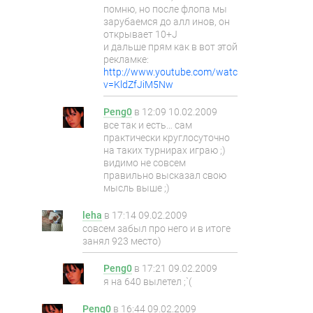
помню, но после флопа мы
зарубаемся до алл инов, он
открывает 10+J
и дальше прям как в вот этой
рекламке:
http://www.youtube.com/watch?
v=KldZfJiM5Nw
Peng0
в
12:09 10.02.2009
все так и есть… сам
практически круглосуточно
на таких турнирах играю ;)
видимо не совсем
правильно высказал свою
мысль выше ;)
leha
в
17:14 09.02.2009
совсем забыл про него и в итоге
занял 923 место)
Peng0
в
17:21 09.02.2009
я на 640 вылетел ;`(
Peng0
в
16:44 09.02.2009