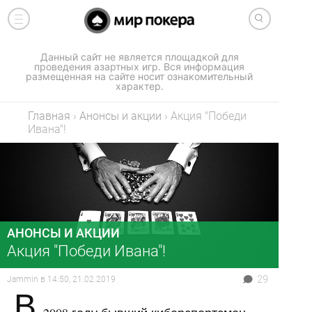
Данный сайт не является площадкой для
проведения азартных игр. Вся информация
размещенная на сайте носит ознакомительный
характер.
Главная
›
Анонсы и акции
›
Акция "Победи
Ивана"!
АНОНСЫ И АКЦИИ
Акция "Победи Ивана"!
29
Jammin
в
14:50, 21.02.2019
В