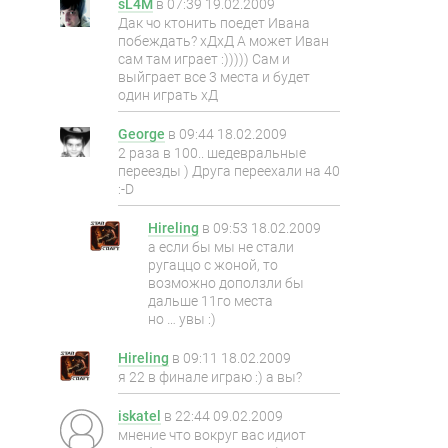
sL4M
в
07:39 19.02.2009
Дак чо ктонить поедет Ивана
побеждать? хДхД А может Иван
сам там играет :))))) Сам и
выйграет все 3 места и будет
один играть хД
George
в
09:44 18.02.2009
2 раза в 100.. шедевральные
переезды ) Друга переехали на 40
:-D
Hireling
в
09:53 18.02.2009
а если бы мы не стали
ругаццо с жоной, то
возможно доползли бы
дальше 11го места
но … увы :)
Hireling
в
09:11 18.02.2009
я 22 в финале играю :) а вы?
iskatel
в
22:44 09.02.2009
мнение что вокруг вас идиот