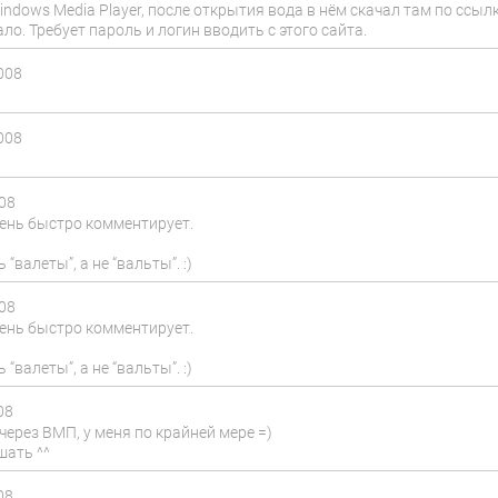
ndows Media Player, после открытия вода в нём скачал там по ссылк
ло. Требует пароль и логин вводить с этого сайта.
008
008
008
чень быстро комментирует.
“валеты”, а не “вальты”. :)
008
чень быстро комментирует.
“валеты”, а не “вальты”. :)
08
через ВМП, у меня по крайней мере =)
шать ^^
08