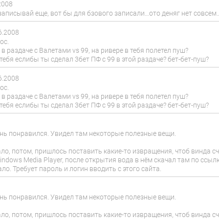
2008
 записывай еще, вот бы для бзового записали…ото деняг нет совсе
6.2008
ос.
в раздаче с Валетами vs 99, на ривере в тебя полетел пуш?
тебя еслибы ты сделал 3бет ПФ с 99 в этой раздаче? бет-бет-пуш?
6.2008
ос.
в раздаче с Валетами vs 99, на ривере в тебя полетел пуш?
тебя еслибы ты сделал 3бет ПФ с 99 в этой раздаче? бет-бет-пуш?
ень понравился. Увидел там некоторые полезные вещи.
ло, потом, пришлось поставить какие-то извращения, чтоб винда с
ndows Media Player, после открытия вода в нём скачал там по ссылк
ло. Требует пароль и логин вводить с этого сайта.
ень понравился. Увидел там некоторые полезные вещи.
ло, потом, пришлось поставить какие-то извращения, чтоб винда с