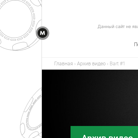
Данный сайт не я
П
Главная
›
Архив видео
›
Bart #1