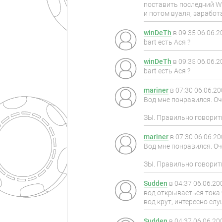
поставить последний Wi
и потом вуаля, заработа
winDeTh
в
09:35 06.06.2
bart есть Ася ?
winDeTh
в
09:35 06.06.2
bart есть Ася ?
mariner
в
07:30 06.06.2
Вод мне понравился. О
ЗЫ. Правильно говорить 
mariner
в
07:30 06.06.2
Вод мне понравился. О
ЗЫ. Правильно говорить 
Sudden
в
04:37 06.06.20
вод открываеться тока 
вод крут, интересно слу
Sudden
в
04:37 06.06.20