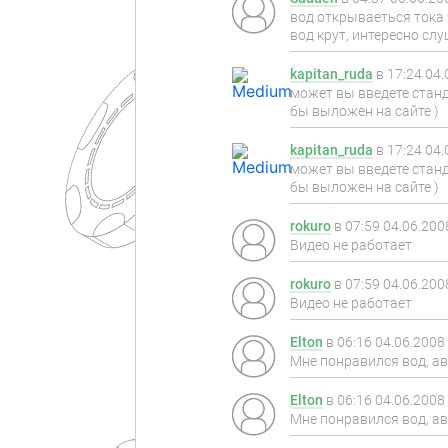
вод открываеться тока 
вод крут, интересно слу
kapitan_ruda
в
17:24 04.
может вы введете станд
бы выложен на сайте )
kapitan_ruda
в
17:24 04.
может вы введете станд
бы выложен на сайте )
rokuro
в
07:59 04.06.200
Видео не работает
rokuro
в
07:59 04.06.200
Видео не работает
Elton
в
06:16 04.06.2008
Мне понравился вод, ав
Elton
в
06:16 04.06.2008
Мне понравился вод, ав