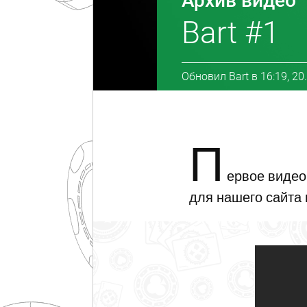
Архив видео
Bart #1
Обновил
Bart
в
16:19, 20
П
ервое видео 
для нашего сайта