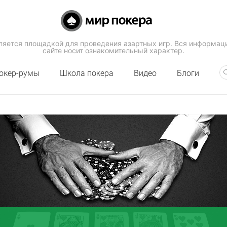
вляется площадкой для проведения азартных игр. Вся информац
сайте носит ознакомительный характер.
окер-румы
Школа покера
Видео
Блоги