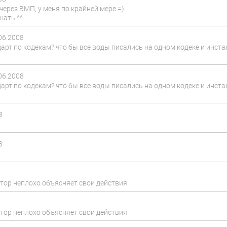
через ВМП, у меня по крайней мере =)
шать ^^
06.2008
арт по кодекам? что бы все воды писались на одном кодеке и инста
06.2008
арт по кодекам? что бы все воды писались на одном кодеке и инста
8
8
тор неплохо объясняет свои действия
тор неплохо объясняет свои действия