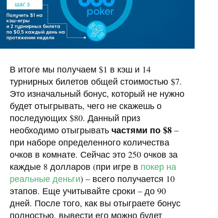
В итоге мы получаем $1 в кэш и 14
турнирных билетов общей стоимостью $7.
Это изначальный бонус, который не нужно
будет отыгрывать, чего не скажешь о
последующих $80. Данный приз
частями по $8
необходимо отыгрывать
–
при наборе определенного количества
очков в комнате. Сейчас это 250 очков за
каждые 8 долларов (при игре в
покер на
реальные деньги
) – всего получается 10
этапов. Еще учитывайте сроки – до 90
дней. После того, как вы отыграете бонус
полностью, вывести его можно будет