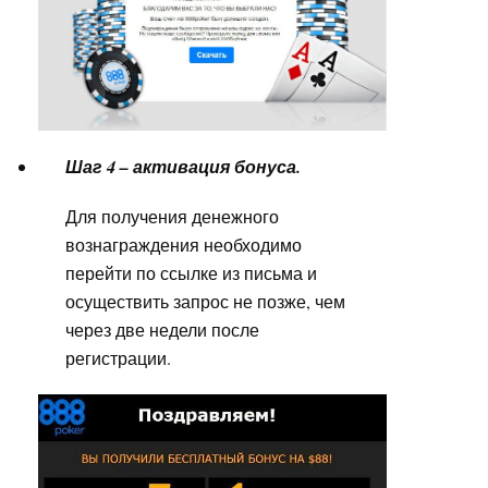
Шаг 4 – активация бонуса.
Для получения денежного
вознаграждения необходимо
перейти по ссылке из письма и
осуществить запрос не позже, чем
через две недели после
регистрации.