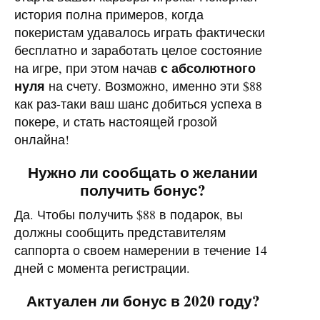
история полна примеров, когда
покеристам удавалось играть фактически
бесплатно и заработать целое состояние
с абсолютного
на игре, при этом начав
нуля
на счету. Возможно, именно эти $88
как раз-таки ваш шанс добиться успеха в
покере, и стать настоящей грозой
онлайна!
Нужно ли сообщать о желании
получить бонус?
Да. Чтобы получить $88 в подарок, вы
должны сообщить представителям
саппорта о своем намерении в течение 14
дней с момента регистрации.
Актуален ли бонус в 2020 году?