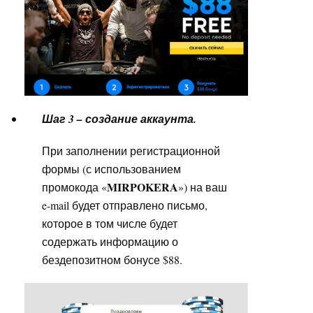
Шаг 3 – создание аккаунта.
При заполнении регистрационной
формы (с использованием
MIRPOKERA
промокода «
») на ваш
e-mail будет отправлено письмо,
которое в том числе будет
содержать информацию о
бездепозитном бонусе $88.