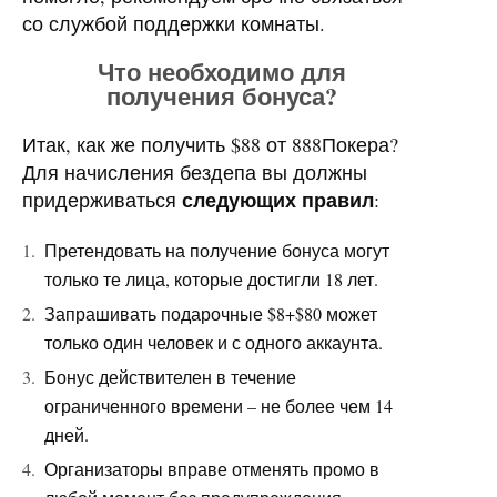
со службой поддержки комнаты.
Что необходимо для
получения бонуса?
Итак, как же получить $88 от 888Покера?
Для начисления бездепа вы должны
следующих правил
придерживаться
:
Претендовать на получение бонуса могут
только те лица, которые достигли 18 лет.
Запрашивать подарочные $8+$80 может
только один человек и с одного аккаунта.
Бонус действителен в течение
ограниченного времени – не более чем 14
дней.
Организаторы вправе отменять промо в