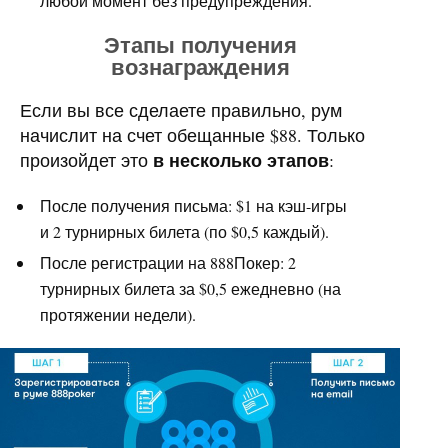
любой момент без предупреждения.
Этапы получения
вознаграждения
Если вы все сделаете правильно, рум
начислит на счет обещанные $88. Только
в несколько этапов
произойдет это
:
После получения письма: $1 на кэш-игры
и 2 турнирных билета (по $0,5 каждый).
После регистрации на 888Покер: 2
турнирных билета за $0,5 ежедневно (на
протяжении недели).