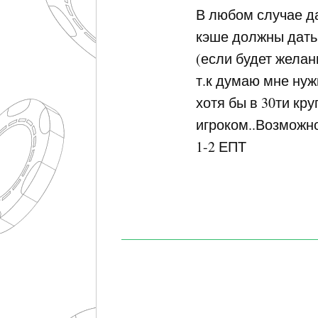
В любом случае д
кэше должны дать
(если будет желан
т.к думаю мне ну
хотя бы в 30ти кр
игроком..Возможно
1-2 ЕПТ