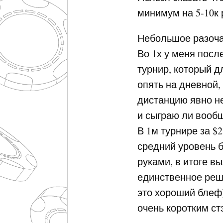
минимум на 5-10к 
Небольшое разоча
Во 1х у меня посл
турнир, который д
опять на дневной,
дистанцию явно не
и сыграю ли вооб
В 1м турнире за $
средний уровень б
руками, в итоге в
единственное реше
это хороший блеф)
очень коротким ст