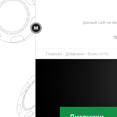
Данный сайт не я
П
Главная
›
Дневники
›
Бьем нл1к.