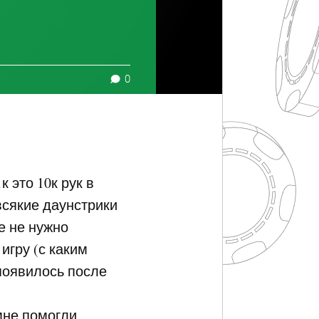
0
 это 10к рук в
всякие даунстрики
е не нужно
игру (с каким
появилось после
 мне помогли