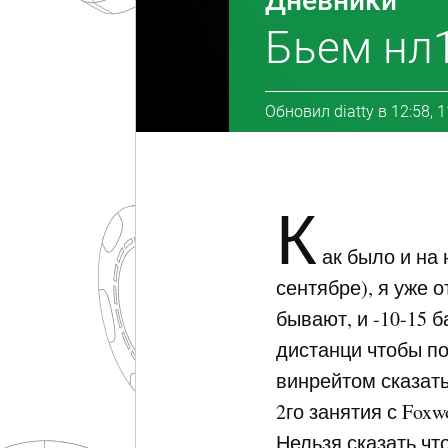
Дневники
Бьем нл1
Обновил
diatty
в
12:58, 
К
ак было и на 
сентябре), я уже 
бывают, и -10-15 
дистанци чтобы по
винрейтом сказат
2го занятия с Foxw
Нельзя сказать чт