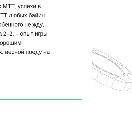
 МТТ, успехи в
МТТ любых байин
обенного не жду,
2+2, + опыт игры
 хорошим
х, весной поеду на