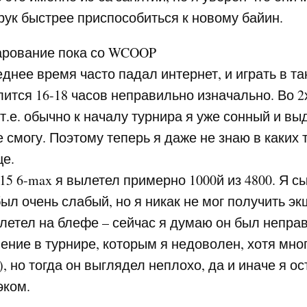
рук быстрее приспособиться к новому байин.
рование пока со
WCOOP
еднее время часто падал интернет, и играть в т
лится 16-18 часов неправильно изначально. Во 
 т.е. обычно к началу турнира я уже сонный и в
 смогу. Поэтому теперь я даже не знаю в каких 
ще.
215 6-max я вылетел примерно 1000й из 4800. Я с
ыл очень слабый, но я никак не мог получить э
ылетел на блефе – сейчас я думаю он был непр
ние в турнире, которым я недоволен, хотя мног
, но тогда он выглядел неплохо, да и иначе я ос
эком.