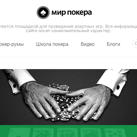
вляется площадкой для проведения азартных игр. Вся информац
сайте носит ознакомительный характер.
окер-румы
Школа покера
Видео
Блоги