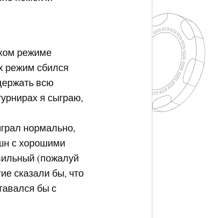
аком режиме
2х режим сбился
ыдержать всю
турнирах я сыграю,
ыграл нормально,
кшн с хорошими
авильный (пожалуй
ие сказали бы, что
тавался бы с