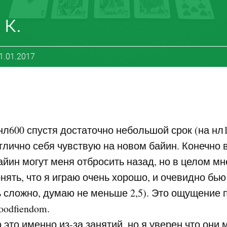
к.
11.01.2017
нл600 спустя достаточно небольшой срок (на нл1к
отлично себя чувствую на новом байин. Конечно 
байин могут меня отбросить назад, но в целом мн
нять, что я играю очень хорошо, и очевидно бью 
ь сложно, думаю не меньше 2,5). Это ощущение 
oodfiendom.
о это именно из-за занятий, но я уверен что они