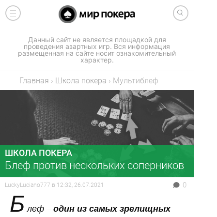
Данный сайт не является площадкой для
проведения азартных игр. Вся информация
размещенная на сайте носит ознакомительный
характер.
Главная
›
Школа покера
›
Мультиблеф
ШКОЛА ПОКЕРА
Блеф против нескольких соперников
0
LuckyLuciano777
в
12:32, 26.07.2021
Б
леф –
один из самых зрелищных