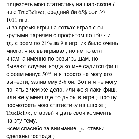
лицезреть мою статистику на шаркскопе (
ник: TrueBelive), средний би 65$ рои 3%
1011 игр.
Я за время игры на сотках играл с оч.
крутыми парнями с профитом по 150 к и
тд. с роем по 21% за 9 к игр. их было очень
много, я их выигрывал, но не по алл
инам, а именно по розыгрышам, но
бывают случаи, когда ко мне садится фиш
с роем минус 50% и я просто не могу его
вынести, залив ему 5-6 би. Вот и я не могу
понять в чем же дело, или же я лаки фиш,
или же у меня где-то дыры в игре.) Прошу
посмотреть мою статистику на шарке (
TrueBelive, старзы) и дать свои комменты
на эту тему.
Всем спасибо за внимание. ps. ставки
сделаны господа )