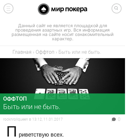
Данный сайт не является площадкой для
проведения азартных игр. Вся информация
размещенная на сайте носит ознакомительный
характер.
Главная
›
Оффтоп
›
Быть или не быть.
ОФФТОП
Быть или не быть.
0
rocknrollqueen
в
13:12, 11.01.2017
П
риветствую всех.