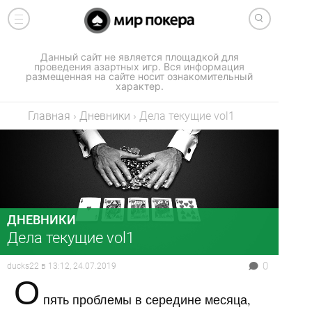
Данный сайт не является площадкой для
проведения азартных игр. Вся информация
размещенная на сайте носит ознакомительный
характер.
Главная
›
Дневники
›
Дела текущие vol1
ДНЕВНИКИ
Дела текущие vol1
0
ducks22
в
13:12, 24.07.2019
О
пять проблемы в середине месяца,