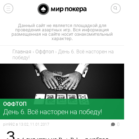
Данный сайт не является площадкой для
проведения азартных игр. Вся информация
размещенная на сайте носит ознакомительный
характер.
Главная
›
Оффтоп
›
День 6. Всё насторен на
победу!
ОФФТОП
День 6. Всё насторен на победу!
0
pin992
в
13:02, 11.01.2017
З