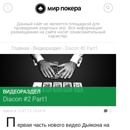
Данный сайт не является площадкой для
проведения азартных игр. Вся информация
размещенная на сайте носит ознакомительный
характер.
Главная
›
Видеораздел
›
Diacon #2 Part1
ВИДЕОРАЗДЕЛ
Diacon #2 Part1
0
diacon
в
12:37, 12.10.2018
П
ервая часть нового видео Дьякона на