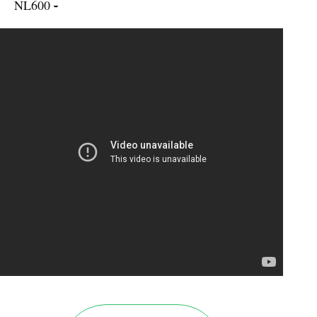
NL600
-