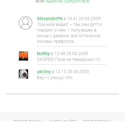
или
зарегистрируйтесь
AlexanderPA
в
18:41 29.06.2009
“Скучное видео” – так сам дятти
говорит о нем. 1 полуэкшен в
конце с дамами, все остальное
основы префлопа…
NoRby
в
12:48 29.06.2009
СКОРЕЕ! Пока не передумал =))
ukrOny
в
12:15 29.06.2009
Вау =) уношу) спс
ПОКЕР-РУМЫ
КАРТА САЙТА
ПОДДЕРЖКА