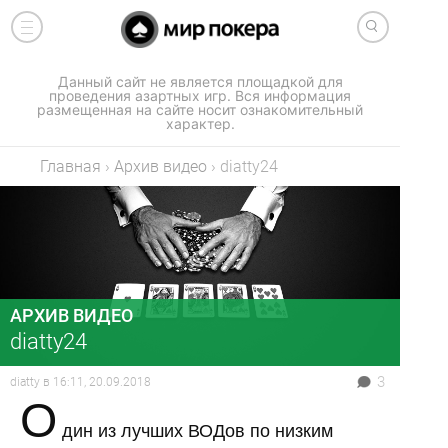
Данный сайт не является площадкой для
проведения азартных игр. Вся информация
размещенная на сайте носит ознакомительный
характер.
Главная
›
Архив видео
›
diatty24
АРХИВ ВИДЕО
diatty24
3
diatty
в
16:11, 20.09.2018
О
дин из лучших ВОДов по низким