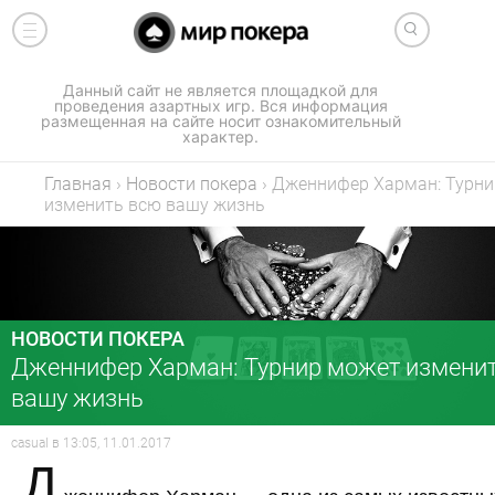
Данный сайт не является площадкой для
проведения азартных игр. Вся информация
размещенная на сайте носит ознакомительный
характер.
Главная
›
Новости покера
›
Дженнифер Харман: Турни
изменить всю вашу жизнь
НОВОСТИ ПОКЕРА
Дженнифер Харман: Турнир может измени
вашу жизнь
casual
в
13:05, 11.01.2017
Д