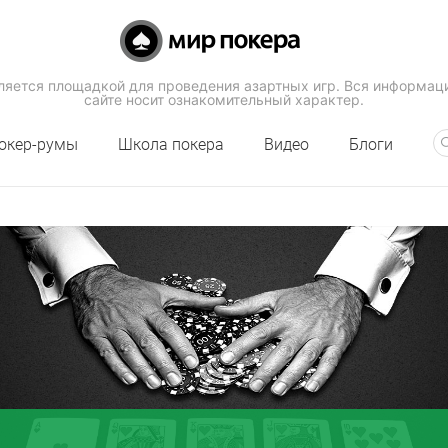
вляется площадкой для проведения азартных игр. Вся информац
сайте носит ознакомительный характер.
окер-румы
Школа покера
Видео
Блоги