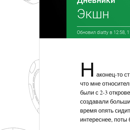
Дневники
Экшн
Обновил
diatty
в
12:58, 
Н
аконец-то с
что мне относител
были с 2-3 откров
создавали больших
время опять сидит
интереснее, поты 