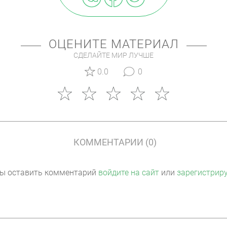
ОЦЕНИТЕ МАТЕРИАЛ
СДЕЛАЙТЕ МИР ЛУЧШЕ
0.0
0
КОММЕНТАРИИ (0)
ы оставить комментарий
войдите на сайт
или
зарегистрир