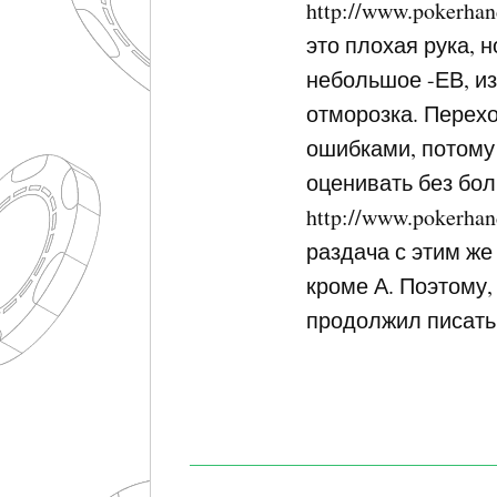
http://www.pokerhan
это плохая рука, 
небольшое -ЕВ, из
отморозка. Перехо
ошибками, потому 
оценивать без бол
http://www.pokerhan
раздача с этим же
кроме А. Поэтому,
продолжил писать в