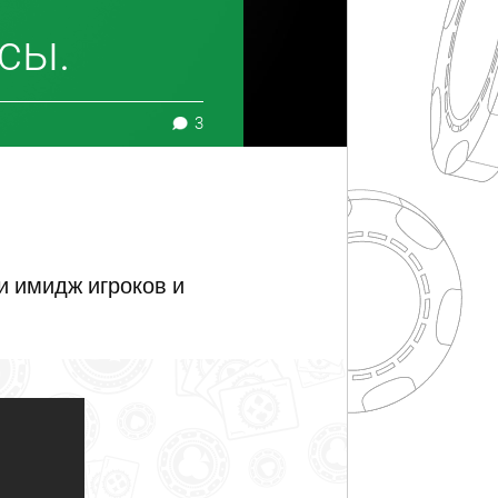
тсы.
3
и имидж игроков и