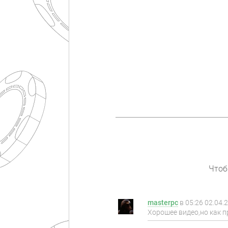
Чтоб
masterpc
в
05:26 02.04.
Хорошее видео,но как п