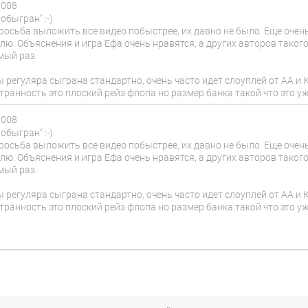
2008
обыгран” :-)
росьба выложить все видео побыстрее, их давно не было. Еще очень
лю. Объяснения и игра Ефа очень нравятся, а других авторов такого
мый раз.
ы регуляра сыграна стандартно, очень часто идет слоуплей от АА и 
транность это плоский рейз флопа но размер банка такой что это уж
2008
обыгран” :-)
росьба выложить все видео побыстрее, их давно не было. Еще очень
лю. Объяснения и игра Ефа очень нравятся, а других авторов такого
мый раз.
ы регуляра сыграна стандартно, очень часто идет слоуплей от АА и 
транность это плоский рейз флопа но размер банка такой что это уж