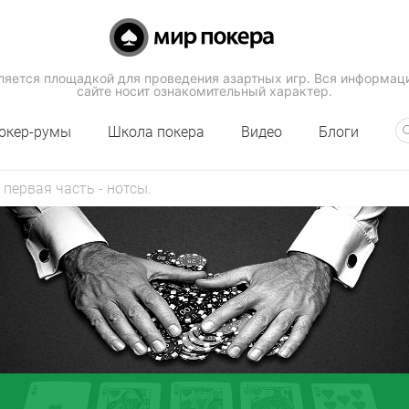
вляется площадкой для проведения азартных игр. Вся информац
сайте носит ознакомительный характер.
окер-румы
Школа покера
Видео
Блоги
 первая часть - нотсы.