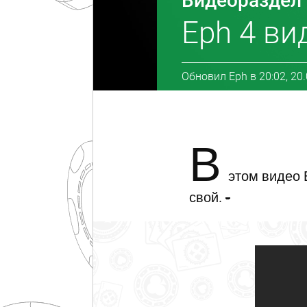
Видеораздел
Eph 4 ви
Обновил
Eph
в
20:02, 20
В
этом видео Е
свой.
-