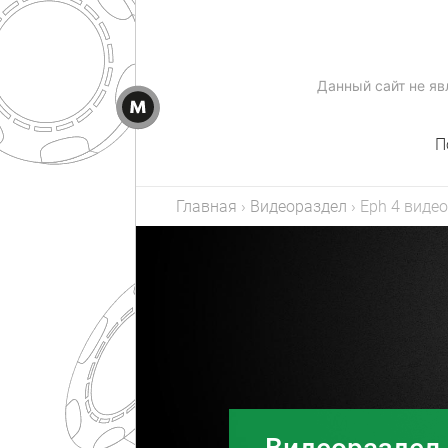
Данный сайт не я
П
Главная
›
Видеораздел
›
Eph 4 видео