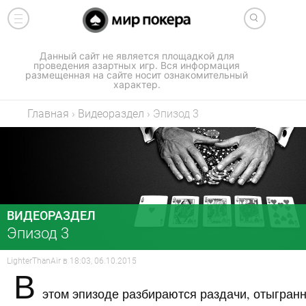
Данный сайт не является площадкой для
проведения азартных игр. Вся информация
размещенная на сайте носит ознакомительный
характер.
Главная
›
Видеораздел
›
Эпизод 3
ВИДЕОРАЗДЕЛ
Эпизод 3
LighterThanAir
в
18:03, 06.10.2015
В
этом эпизоде разбираются раздачи, отыгран