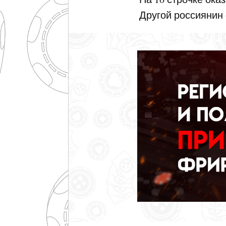
Другой россиянин