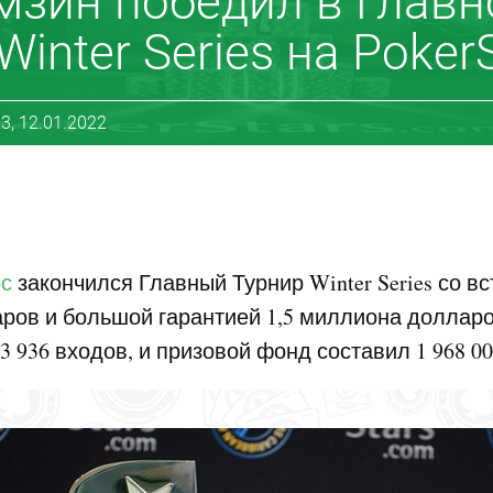
мзин победил в Глав
Winter Series на Poker
23, 12.01.2022
с
закончился Главный Турнир Winter Series со в
ров и большой гарантией 1,5 миллиона долларо
3 936 входов, и призовой фонд составил 1 968 0