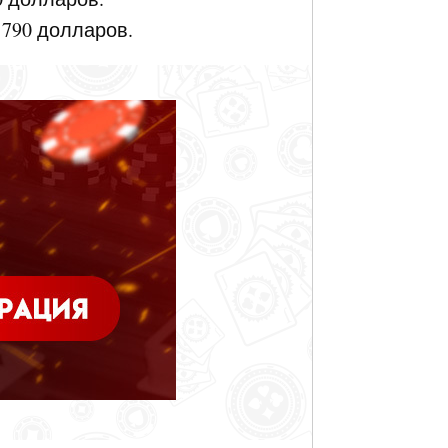
 790 долларов.