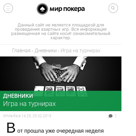
Данный сайт не является площадкой для
проведения азартных игр. Вся информация
размещенная на сайте носит ознакомительный
характер.
Главная
›
Дневники
›
Игра на турнирах
ДНЕВНИКИ
Игра на турнирах
1
White-Ra
в
14:25, 25.02.2019
В
от прошла уже очередная неделя