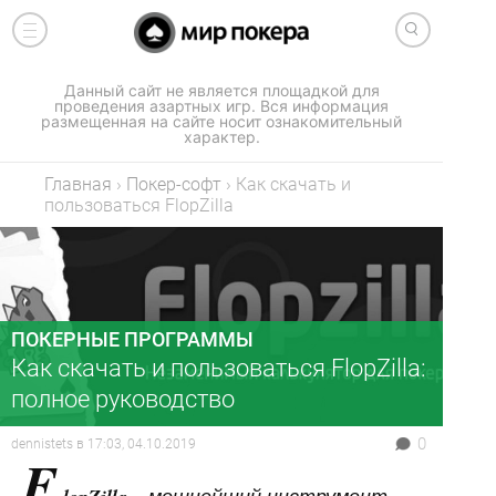
Данный сайт не является площадкой для
проведения азартных игр. Вся информация
размещенная на сайте носит ознакомительный
характер.
Главная
›
Покер-софт
›
Как скачать и
пользоваться FlopZilla
ПОКЕРНЫЕ ПРОГРАММЫ
Как скачать и пользоваться FlopZilla:
полное руководство
0
dennistets
в
17:03, 04.10.2019
F