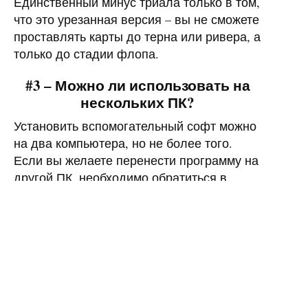
Единственный минус триала только в том,
что это урезанная версия – вы не сможете
проставлять карты до терна или ривера, а
только до стадии флопа.
#3 – Можно ли использовать на
нескольких ПК?
Установить вспомогательный софт можно
на два компьютера, но не более того.
Если вы желаете перенести программу на
другой ПК, необходимо обратиться в
саппорт по адресу
contact@flopzilla.com
(на
английском языке). Это позволит вам
пользоваться покерным калькулятором с
двух устройств одновременно. Надеемся,
что после прочтения этой статьи теперь
вы точно знаете, как правильно
пользоваться Флопзиллой. Остались