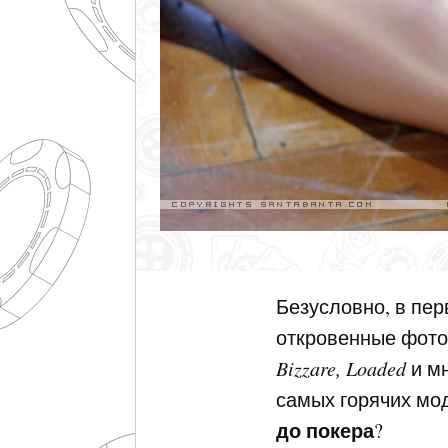
Безусловно, в пе
откровенные фото
Bizzare, Loaded
и мн
самых горячих м
до покера
?