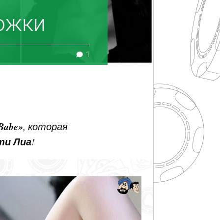
ложки
1
Babe»
, которая
ти Лиа
!