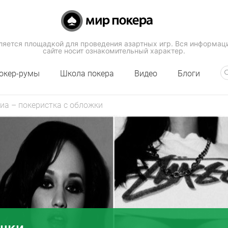
вляется площадкой для проведения азартных игр. Вся информац
сайте носит ознакомительный характер.
окер-румы
Школа покера
Видео
Блоги
иа – покеристка с обложки