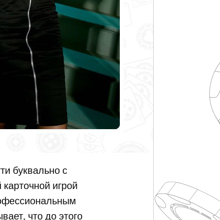
тти буквально с
й карточной игрой
профессиональным
ывает, что до этого