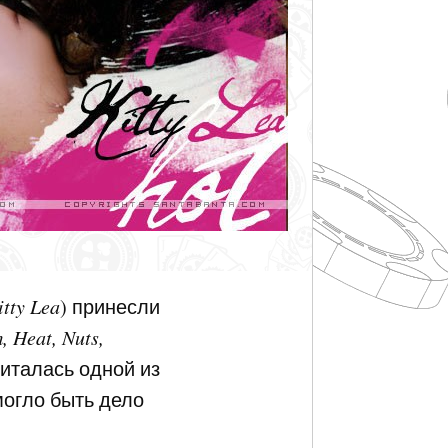
itty Lea
) принесли
 Heat, Nuts,
читалась одной из
 могло быть дело