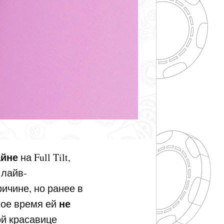
айне
на Full Tilt,
 лайв-
ичине, но ранее в
не
вое время ей
ой красавице