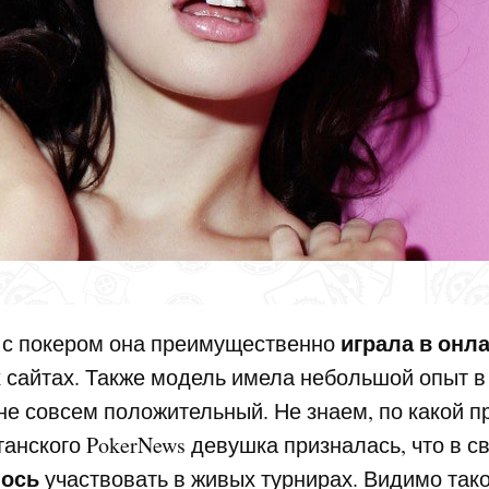
играла в онл
 с покером она преимущественно
 сайтах. Также модель имела небольшой опыт в
не совсем положительный. Не знаем, по какой пр
анского PokerNews девушка призналась, что в с
лось
участвовать в живых турнирах. Видимо так