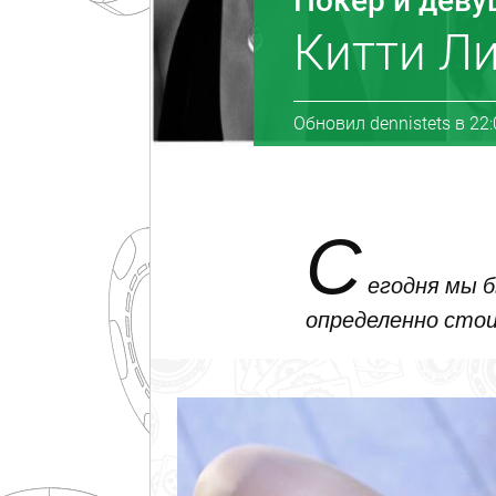
Покер и дев
Китти Ли
Обновил
dennistets
в
22:
С
егодня мы 
определенно сто