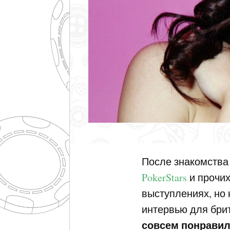
После знакомства
PokerStars
и прочих
выступлениях, но 
интервью для брит
совсем понрави