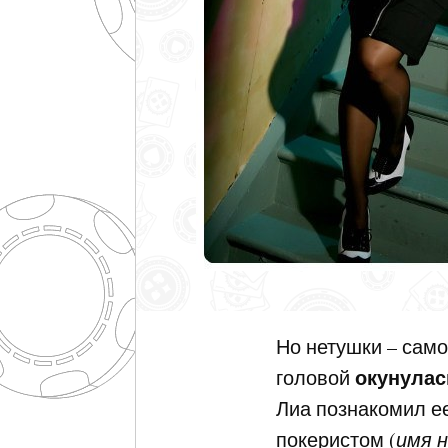
Но нетушки – само
окунулас
головой
Лиа познакомил е
покеристом (
имя 