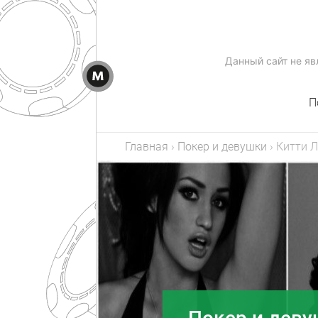
Данный сайт не я
П
Главная
›
Покер и девушки
›
Китти Л