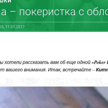
ушки
а – покеристка с об
05, 11.01.2017
«Poker 
бы хотели рассказать вам об еще одной
Кит
ит вашего внимания. Итак, встречайте –