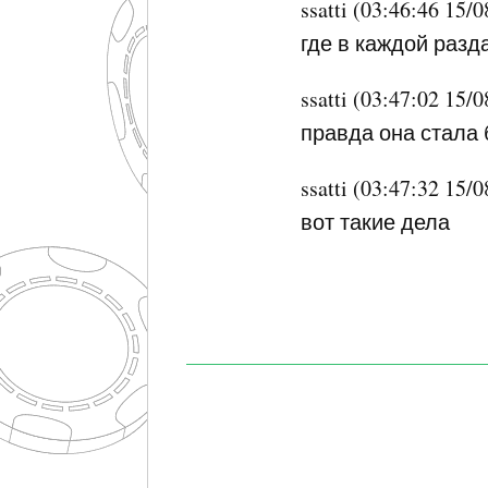
ssatti (03:46:46 15/
где в каждой разд
ssatti (03:47:02 15/
правда она стала 
ssatti (03:47:32 15/
вот такие дела