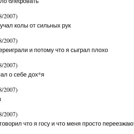
ыло блефовать
08/2007)
лучал колы от сильных рук
08/2007)
ереиграли и потому что я сыграл плохо
08/2007)
ал о себе дох*я
08/2007)
в
08/2007)
 говорил что я госу и что меня просто переезжаю