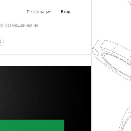
Регистрация
Вход
ия размещенная на