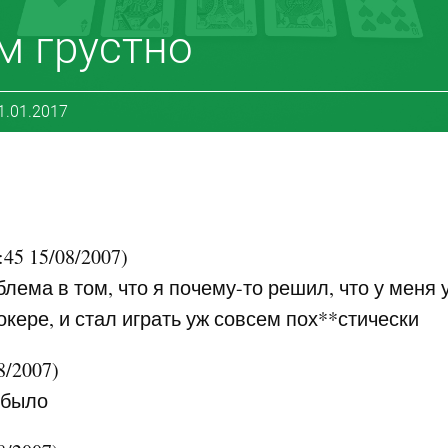
м грустно
11.01.2017
:45 15/08/2007)
лема в том, что я почему-то решил, что у меня 
окере, и стал играть уж совсем пох**стически
08/2007)
 было