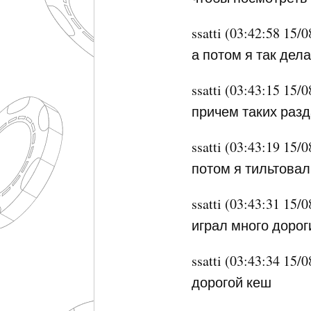
ssatti (03:42:58 15/
а потом я так дел
ssatti (03:43:15 15/
причем таких разд
ssatti (03:43:19 15/
потом я тильтовал
ssatti (03:43:31 15/
играл много дорог
ssatti (03:43:34 15/
дорогой кеш