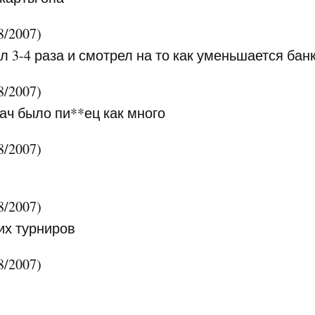
08/2007)
ал 3-4 раза и смотрел на то как уменьшается бан
08/2007)
ач было пи**ец как много
08/2007)
08/2007)
их турниров
08/2007)