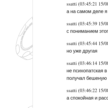
ssatti (03:45:21 15/
а на самом деле 
ssatti (03:45:39 15/
с пониманием это
ssatti (03:45:44 15/
но уже другая
ssatti (03:46:14 15/
не психопатская в
получал бешеную 
ssatti (03:46:22 15/
а спокойная и рас