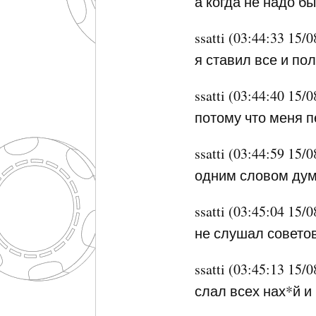
а когда не надо б
ssatti (03:44:33 15/
я ставил все и по
ssatti (03:44:40 15/
потому что меня п
ssatti (03:44:59 15/
одним словом дум
ssatti (03:45:04 15/
не слушал совето
ssatti (03:45:13 15/
слал всех нах*й и