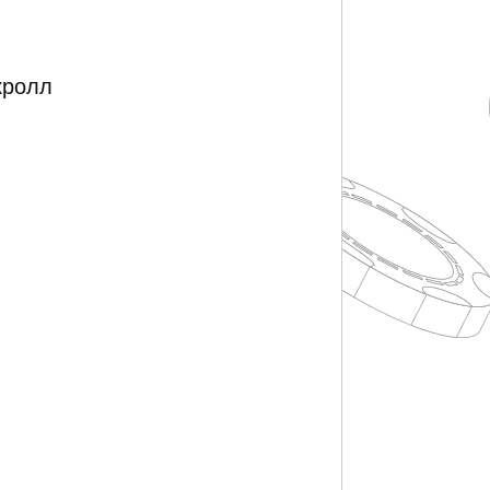
кролл