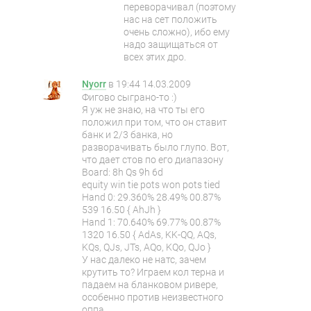
переворачивал (поэтому
нас на сет положить
очень сложно), ибо ему
надо защищаться от
всех этих дро.
Nyorr
в
19:44 14.03.2009
Фигово сыграно-то :)
Я уж не знаю, на что ты его
положил при том, что он ставит
банк и 2/3 банка, но
разворачивать было глупо. Вот,
что дает стов по его диапазону
Board: 8h Qs 9h 6d
equity win tie pots won pots tied
Hand 0: 29.360% 28.49% 00.87%
539 16.50 { AhJh }
Hand 1: 70.640% 69.77% 00.87%
1320 16.50 { AdAs, KK-QQ, AQs,
KQs, QJs, JTs, AQo, KQo, QJo }
У нас далеко не натс, зачем
крутить то? Играем кол терна и
падаем на бланковом ривере,
особенно против неизвестного
оппа.