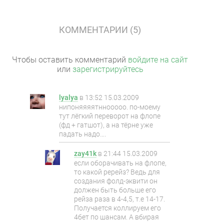
КОММЕНТАРИИ (5)
Чтобы оставить комментарий
войдите на сайт
или
зарегистрируйтесь
lyalya
в
13:52 15.03.2009
нипоняяяятннооооо. по-моему
тут лёгкий переворот на флопе
(фд + гатшот), а на тёрне уже
падать надо….
zay41k
в
21:44 15.03.2009
если оборачивать на флопе,
то какой ререйз? Ведь для
создания фолд-эквити он
должен быть больше его
рейза раза в 4-4,5, т.е 14-17.
Получается коллируем его
4бет по шансам. А вбирая