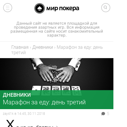
Данный сайт не является площадкой для
проведения азартных игр. Вся информация
размещенная на сайте носит ознакомительный
характер.
Главная
›
Дневники
›
Марафон за еду: день
третий
ДНЕВНИКИ
Марафон за еду: день третий
5
zay41k
в
14:45, 30.11.2018
Х