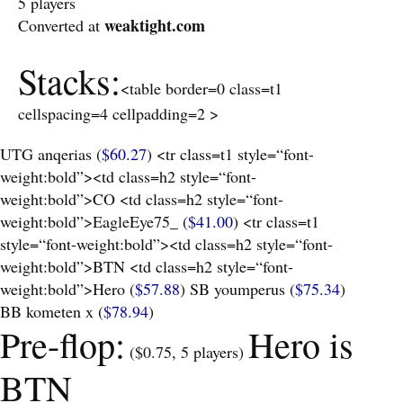
5 players
weaktight.com
Converted at
Stacks:
<table border=0 class=t1
cellspacing=4 cellpadding=2 >
UTG
anqerias (
$60.27
) <tr class=t1 style=“font-
weight:bold”><td class=h2 style=“font-
weight:bold”>CO <td class=h2 style=“font-
weight:bold”>EagleEye75_ (
$41.00
) <tr class=t1
style=“font-weight:bold”><td class=h2 style=“font-
weight:bold”>BTN <td class=h2 style=“font-
weight:bold”>Hero (
$57.88
) SB youmperus (
$75.34
)
BB kometen x (
$78.94
)
Pre-flop:
Hero is
(
$0.75, 5 players
)
BTN