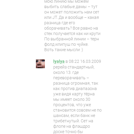
мою линию мы можем
выбить слабые дамы – тут
он может положить нам сет
или JT. Да и вообще – какая
разница где его
оборачивать? Все равно на
стек получается как ни крути
По выбранной линии – терн
фолд илипуш по чуйке.
Воть такие мысли :)
lyalya
в
08:22 16.03.2009
ререйз стандартный,
около 13. где
переворачивать –
разница огромная, так
как против диапазона
уже видя карту тёрна
мы имеет около 30
процентов, что уже
становится совсем не по
шансам, если банк не
трибетнутый. Сет на
флопе на флэшдро
доске точно бы