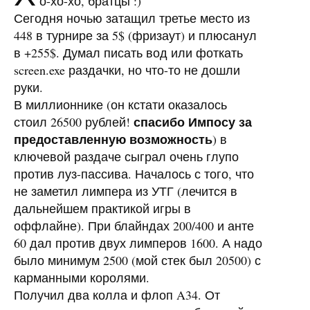
о-хо-хо, братцы :)
Сегодня ночью затащил третье место из
448 в турнире за 5$ (фризаут) и плюсанул
в +255$. Думал писать вод или фоткать
screen.exe раздачки, но что-то не дошли
руки.
В миллионнике (он кстати оказалось
спасибо Импосу за
стоил 26500 рублей!
предоставленную возможность
) в
ключевой раздаче сыграл очень глупо
против луз-пассива. Началось с того, что
не заметил лимпера из УТГ (лечится в
дальнейшем практикой игры в
оффлайне). При блайндах 200/400 и анте
60 дал против двух лимперов 1600. А надо
было минимум 2500 (мой стек был 20500) с
карманными королями.
Получил два колла и флоп A34. От