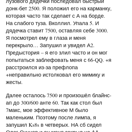
лузового дядечки последовал быстрый
донк-бет 2500. Я положил его на карманку,
которая часто так сделает с А на борде.
На слабого туза. Вколлил. Упала 5. И
дядечка ставит 7500, оставляя себе 3000.
Я посмотрел ему в глаза и меня
перекрыло… Запушил и увидел А2.
Предыстория – я его злил часто и он мог
попытаться заблефовать меня с 66-QQ. +я
расстроился из-за префлопа
+неправильно истолковал его мимику и
жесты.
Далее осталось 7500 и произошёл блайнс-
ап до 300/600 анте 60. Так как стол был
7макс, мое эффективное М было
маленьким. Поэтому после лимпа, я
запушил Ks8s в четверых. НА сб сидел