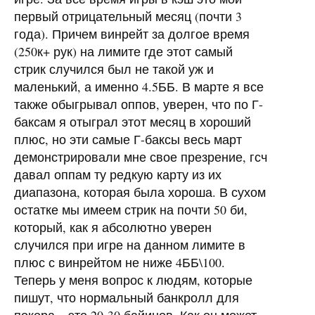
первый отрицательный месяц (почти 3
года). Причем винрейт за долгое время
(250к+ рук) на лимите где этот самый
стрик случился был не такой уж и
маленький, а именно 4.5ББ. В марте я все
также обыгрывал оппов, уверен, что по Г-
баксам я отыграл этот месяц в хороший
плюс, но эти самые Г-баксы весь март
демонстрировали мне свое презрение, гсч
давал оппам ту редкую карту из их
диапазона, которая была хороша. В сухом
остатке мы имеем стрик на почти 50 би,
который, как я абсолютно уверен
случился при игре на данном лимите в
плюс с винрейтом не ниже 4ББ\100.
Теперь у меня вопрос к людям, которые
пишут, что нормальный банкролл для