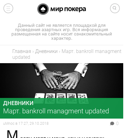
Данный сайт не является площадкой для
проведения азартных игр. Вся информация
размещенная на сайте носит ознакомительный
характер.
Главная
›
Дневники
›
Март. bankroll managment
updated
ДНЕВНИКИ
Март. bankroll managment updated
0
uMnoc
в
17:27, 29.10.2018
М