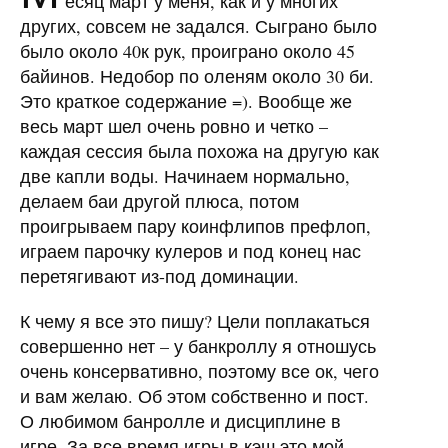
есяц март у меня, как и у многих
других, совсем не задался. Сыграно было
было около 40к рук, проиграно около 45
байинов. Недобор по оленям около 30 би.
Это краткое содержание =). Вообще же
весь март шел очень ровно и четко –
каждая сессия была похожа на другую как
две капли воды. Начинаем нормально,
делаем баи другой плюса, потом
проигрываем пару коинфлипов префлоп,
играем парочку кулеров и под конец нас
перетягивают из-под доминации.
К чему я все это пишу? Цели поплакаться
совершенно нет – у банкроллу я отношусь
очень консервативно, поэтому все ок, чего
и вам желаю. Об этом собственно и пост.
О любимом банролле и дисциплине в
игре. За все время игры в кэш это мой