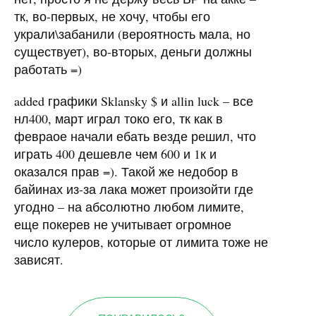
тк, во-первых, не хочу, чтобы его
украли\забанили (вероятность мала, но
существует), во-вторых, деньги должны
работать =)
added графики Sklansky $ и allin luck – все
нл400, март играл токо его, тк как в
февраое начали ебать везде решил, что
играть 400 дешевле чем 600 и 1к и
оказался прав =). Такой же недобор в
байинах из-за лака может произойти где
угодно – на абсолютно любом лимите,
еще покерев не учитывает огромное
число кулеров, которые от лимита тоже не
зависят.