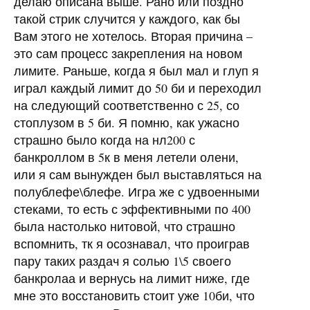
делаю описана выше. Рано или поздно
такой стрик случится у каждого, как бы
Вам этого не хотелось. Вторая причина –
это сам процесс закрепления на новом
лимите. Раньше, когда я был мал и глуп я
играл каждый лимит до 50 би и переходил
на следующий соответственно с 25, со
стоплузом в 5 би. Я помню, как ужасно
страшно было когда на нл200 с
банкроллом в 5к в меня летели олени,
или я сам вынужден был выставляться на
полублефе\блефе. Игра же с удвоенными
стеками, то есть с эффективными по 400
была настолько нитовой, что страшно
вспомнить, тк я осознавал, что проиграв
пару таких раздач я солью 1\5 своего
банкролаа и вернусь на лимит ниже, где
мне это восстановить стоит уже 10би, что