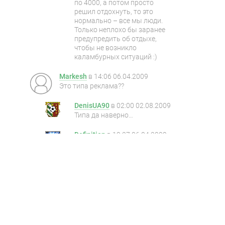
по 4000, а потом просто
решил отдохнуть, то это
нормально – все мы люди.
Только неплохо бы заранее
предупредить об отдыхе,
чтобы не возникло
каламбурных ситуаций :)
Markesh
в
14:06 06.04.2009
Это типа реклама??
DenisUA90
в
02:00 02.08.2009
Типа да наверно…
Definition
в
19:27 06.04.2009
Это скорее анонс нового
сервиса нашего портала :)
4bia
в
14:10 06.04.2009
Это типа лучшие условия
для хайроллеров