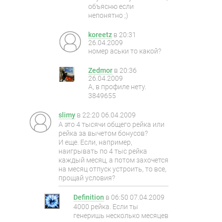
объясню если
непонятно ;)
koreetz
в
20:31
26.04.2009
номер аськи то какой?
Zedmor
в
20:36
26.04.2009
А, в профиле нету.
3849655
slimy
в
22:20 06.04.2009
А это 4 тысячи общего рейка или
рейка за вычетом бонусов?
И еще. Если, например,
наигрывать по 4 тыс рейка
каждый месяц, а потом захочется
на месяц отпуск устроить, то все,
прощай условия?
Definition
в
06:50 07.04.2009
4000 рейка. Если ты
генеришь несколько месяцев