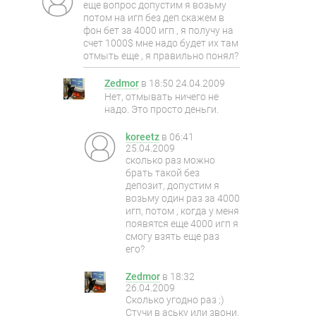
еще вопрос допустим я возьму
потом на игп без деп скажем в
фон бет за 4000 игп , я получу на
счет 1000$ мне надо будет их там
отмыть еще , я правильно понял?
Zedmor
в
18:50 24.04.2009
Нет, отмывать ничего не
надо. Это просто деньги.
koreetz
в
06:41
25.04.2009
сколько раз можно
брать такой без
депозит, допустим я
возьму один раз за 4000
игп, потом , когда у меня
появятся еще 4000 игп я
смогу взять еще раз
его?
Zedmor
в
18:32
26.04.2009
Сколько угодно раз ;)
Стучи в аську или звони,