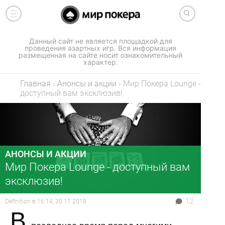
Данный сайт не является площадкой для
проведения азартных игр. Вся информация
размещенная на сайте носит ознакомительный
характер.
Главная
›
Анонсы и акции
›
Мир Покера Lounge -
доступный вам эксклюзив!
АНОНСЫ И АКЦИИ
Мир Покера Lounge - доступный вам
эксклюзив!
12
Definition
в
16:14, 30.11.2018
В