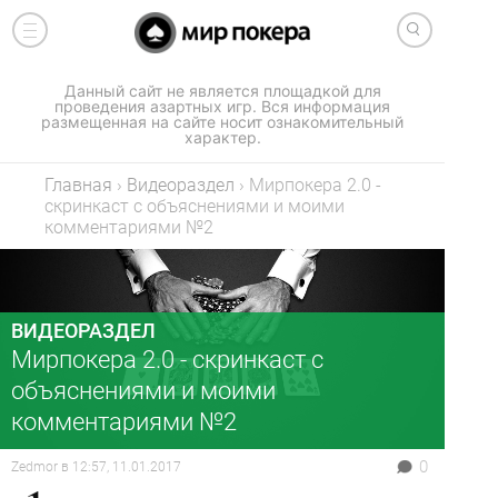
Данный сайт не является площадкой для
проведения азартных игр. Вся информация
размещенная на сайте носит ознакомительный
характер.
Главная
›
Видеораздел
›
Мирпокера 2.0 -
скринкаст с объяснениями и моими
комментариями №2
ВИДЕОРАЗДЕЛ
Мирпокера 2.0 - скринкаст с
объяснениями и моими
комментариями №2
0
Zedmor
в
12:57, 11.01.2017