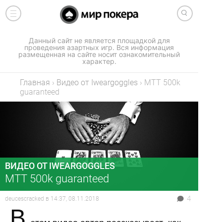
Данный сайт не является площадкой для
проведения азартных игр. Вся информация
размещенная на сайте носит ознакомительный
характер.
Главная
›
Видео от Iweargoggles
›
MTT 500k
guaranteed
ВИДЕО ОТ IWEARGOGGLES
MTT 500k guaranteed
4
deucescracked
в
14:37, 08.11.2018
В