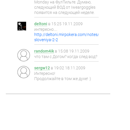
Monday на ФулТильте. Думаю,
следующий ВОД от Iweargoggles
появится на следующей неделе.
deltoni
в
15:25 19.11.2009
интересно….
http://deltoni.mirpokera.com/notes/rossiya-
sloveniya-2-2
random4ik
в
15:08 19.11.2009
что там с Догом? когда след вод?
sergw12
в
19:02 18.11.2009
Интересно!
Продолжайте в том же духе! :)
ПОКЕР-РУМЫ
КАРТА САЙТА
ПОДДЕРЖКА