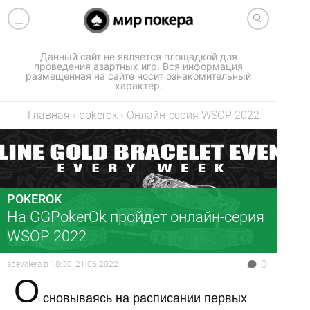
Данный сайт не является площадкой для
проведения азартных игр. Вся информация
размещенная на сайте носит ознакомительный
характер.
Главная
›
pokerok
›
Онлайн-серия WSOP 2022
POKEROK
На GGPokerOk пройдет онлайн-серия
WSOP 2022
0
spevalera
в
18:30, 21.06.2022
О
сновываясь на расписании первых