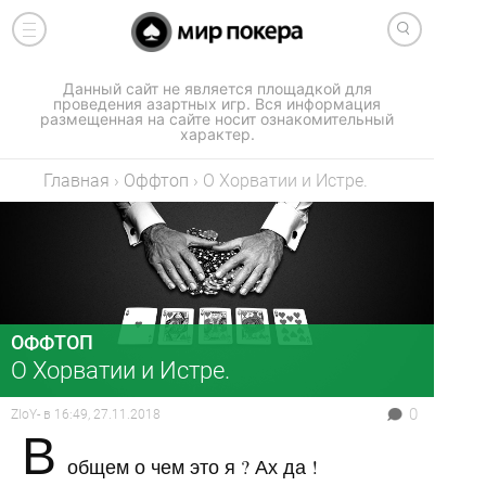
Данный сайт не является площадкой для
проведения азартных игр. Вся информация
размещенная на сайте носит ознакомительный
характер.
Главная
›
Оффтоп
›
О Хорватии и Истре.
ОФФТОП
О Хорватии и Истре.
0
ZloY-
в
16:49, 27.11.2018
В
общем о чем это я ? Ах да !