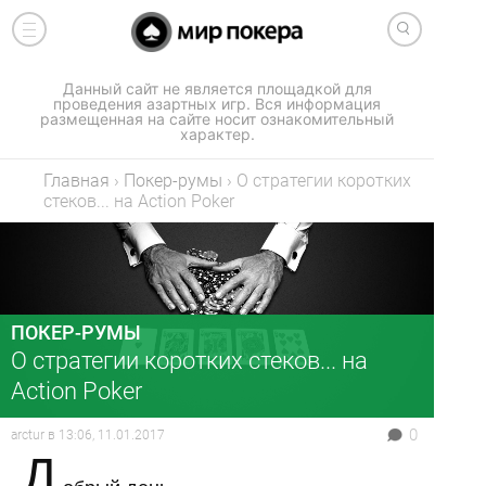
Данный сайт не является площадкой для
проведения азартных игр. Вся информация
размещенная на сайте носит ознакомительный
характер.
Главная
›
Покер-румы
›
О стратегии коротких
стеков... на Action Poker
ПОКЕР-РУМЫ
О стратегии коротких стеков... на
Action Poker
0
arctur
в
13:06, 11.01.2017
Д