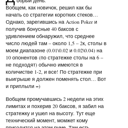
обрый день.
Вобщем, как новичок, решил как бы
начать со стратегии коротких стеков…
Однако, зарегившись на Action Poker и
получив бонусные 40 баксов с
удивлением обнаружил, что среднее
число людей там – около 1,5 – 2к, столы в
моем диапазоне (0.01\0.02 и 0.02\0.04) на
10 опонентов (по стратежке столы на 6 –
не подходят) обычно имеются в
количистве 1-2, и все! По стратежке при
выигрыше я должен поменять стол… Вот
и приплыли =)
Вобщем промучавшись 2 недели на этих
лимитах и похерив 20 баксов, я забил на
стратежку и ушел на высоту. Тут еще
технический момент, момжет кому
пригодится на этом руме. Там есть