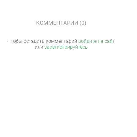
КОММЕНТАРИИ (0)
Чтобы оставить комментарий
войдите на сайт
или
зарегистрируйтесь
ПОКЕР-РУМЫ
КАРТА САЙТА
ПОДДЕРЖКА
Мир Покера © 2007-2026. Все права защищены.