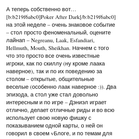
А теперь собственно вот…
[b:b219f6abc0]Poker After Dark[/b:b219f6abc0]
на этой неделе – очень знаковое событие
– стол просто феноменальный, оцените
лайнап – Negreanu, Laak, Esfandiari,
Hellmuth, Mouth, Sheikhan. Начнем с того
что это просто все очень известные
игроки, как по скиллу (ну кроме лаака
наверное), так и по их поведению за
столом – открытые, общительные
веселые (особенно лаак наверное :)). Два
эпизода, а стол уже стал довольно
интересным и по игре – Дэниэл играет
отлично, делает отличные риды и во всю
использует свою новую фишку с
показыванием одной карты, о ней он
говорил в своем vБлоге, и по темам для