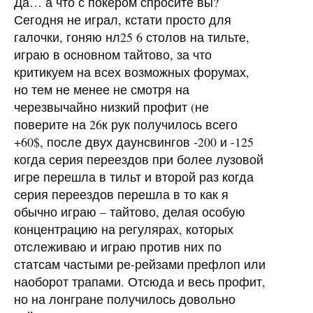
Да… а что с покером спросите вы?
Сегодня не играл, кстати просто для
галочки, гоняю нл25 6 столов на тильте,
играю в основном тайтово, за что
критикуем на всех возможных форумах,
но тем не менее не смотря на
черезвычайно низкий профит (не
поверите на 26к рук получилось всего
+60$, после двух даунсвингов -200 и -125
когда серия переездов при более лузовой
игре перешла в тильт и второй раз когда
серия переездов перешла в то как я
обычно играю – тайтово, делая особую
концентрацию на регулярах, которых
отслеживаю и играю против них по
статсам частыми ре-рейзами префлоп или
наоборот трапами. Отсюда и весь профит,
но на лонгране получилось довольно