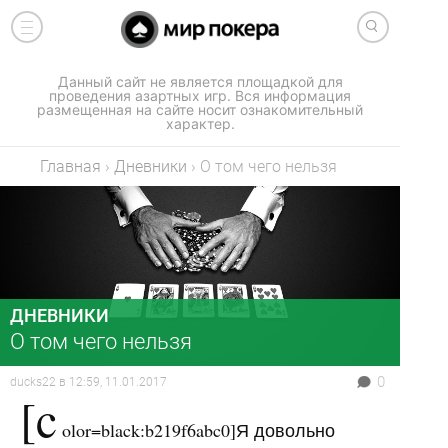
Данный сайт не является площадкой для
проведения азартных игр. Вся информация
размещенная на сайте носит ознакомительный
характер.
Главная
›
Дневники
›
О том чего нельзя
ДНЕВНИКИ
О том чего нельзя
0
ducks22
в
12:59, 11.01.2017
[c
olor=black:b219f6abc0]Я довольно