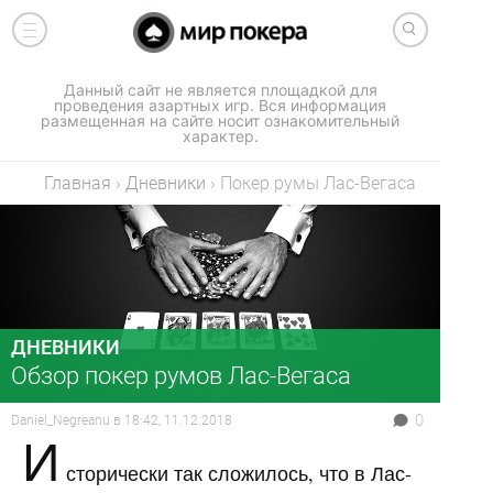
Данный сайт не является площадкой для
проведения азартных игр. Вся информация
размещенная на сайте носит ознакомительный
характер.
Главная
›
Дневники
›
Покер румы Лас-Вегаса
ДНЕВНИКИ
Обзор покер румов Лас-Вегаса
0
Daniel_Negreanu
в
18:42, 11.12.2018
И
сторически так сложилось, что в Лас-