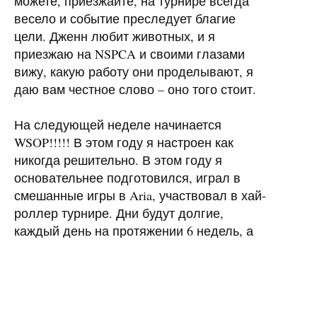
можете, приезжайте, на турнире всегда
весело и событие преследует благие
цели. Дженн любит животных, и я
приезжаю на
NSPCA
и своими глазами
вижу, какую работу они проделывают, я
даю вам честное слово – оно того стоит.
На следующей неделе начинается
WSOP
!!!!! В этом году я настроен как
никогда решительно. В этом году я
основательнее подготовился, играл в
смешанные игры в Aria, участвовал в хай-
роллер турнире. Дни будут долгие,
каждый день на протяжении 6 недель, а
это значит, что на тренировки P90X будет
уходить меньше времени, чем в прошлом
году. Буду заниматься по мере
возможности, но я сконцентрирован на