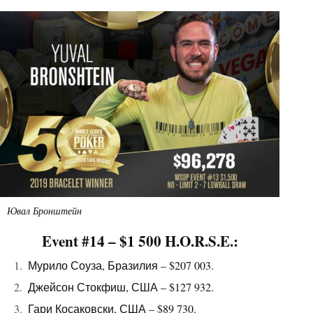
Ювал Бронштейн
Event #14 – $1 500 H.O.R.S.E.:
Мурило Соуза, Бразилия – $207 003.
Джейсон Стокфиш, США – $127 932.
Гари Косаковски, США – $89 730.