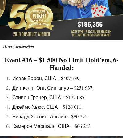
Шон Свингрубер
Event #16 – $1 500 No Limit Hold’em, 6-
Handed:
Исаак Барон, США – $407 739.
Дингксянг Онг, Сингапур – $251 937.
Стивен Гранер, США – $177 085.
Джеймс Хьюс, США – $126 011.
Ричард Хаснип, Англия – $90 791.
Камерон Маршалл, США – $66 243.