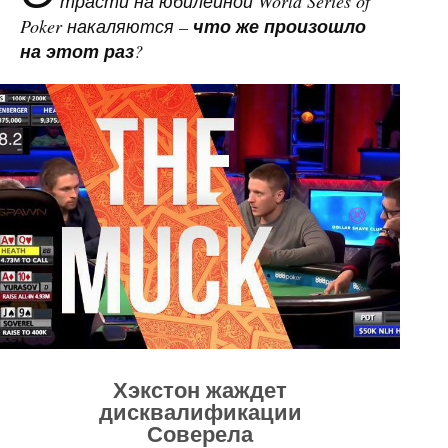
трасти на юбилейной World Series of
Poker накаляются –
что же произошло
на этот раз
?
Хэкстон жаждет
дисквалификации
Соверела