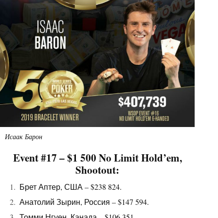
Исаак Барон
Event #17 – $1 500 No Limit Hold’em,
Shootout:
Брет Аптер, США – $238 824.
Анатолий Зырин, Россия – $147 594.
Томми Нгуен, Канада – $106 351.