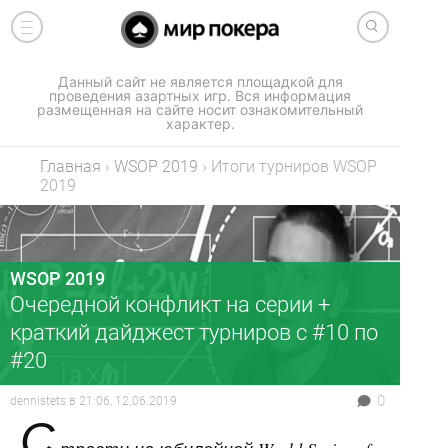
Данный сайт не является площадкой для
проведения азартных игр. Вся информация
размещенная на сайте носит ознакомительный
характер.
Главная
›
WSOP 2019
›
Итоги турниров WSOP
2019
WSOP 2019
Очередной конфликт на серии +
краткий дайджест турниров с #10 по
#20
0
dennistets
в
21:06, 12.06.2019
С