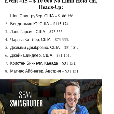
Event #15 – $ 10 000 No Limit Hold’em,
Heads-Up:
Шон Свингрубер, США – $186 356.
Бенджамин Ю, США – $115 174.
Лэнс Гарсия, США – $73 333.
Чарльз Кит Лэр, США – $73 333.
Джимми Дамброзио, США – $31 151.
Джейк Шиндлер, США – $31 151.
Кристен Бикнелл, Канада – $31 151.
Матиас Айбингер, Австрия – $31 151.