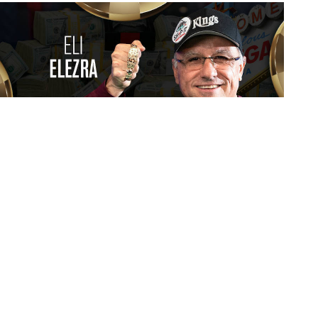
Эли Элезра
Рекорд на Big 50 :
а также краткий дайджест турниров
с #1 по #10