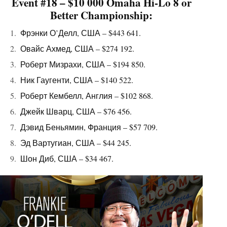
Event #18 – $10 000 Omaha Hi-Lo 8 or
Better Championship:
Фрэнки О’Делл, США – $443 641.
Овайс Ахмед, США – $274 192.
Роберт Мизрахи, США – $194 850.
Ник Гаугенти, США – $140 522.
Роберт Кембелл, Англия – $102 868.
Джейк Шварц, США – $76 456.
Дэвид Беньямин, Франция – $57 709.
Эд Вартугиан, США – $44 245.
Шон Диб, США – $34 467.