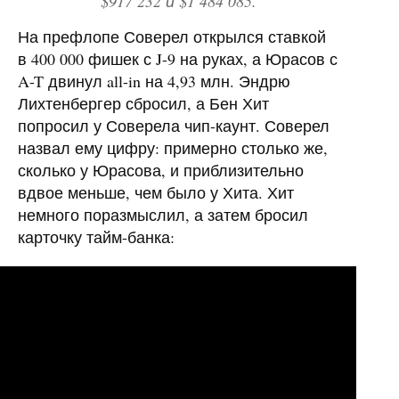
$917 232 и $1 484 085.
На префлопе Соверел открылся ставкой
в 400 000 фишек с J-9 на руках, а Юрасов с
A-T двинул all-in на 4,93 млн. Эндрю
Лихтенбергер сбросил, а Бен Хит
попросил у Соверела чип-каунт. Соверел
назвал ему цифру: примерно столько же,
сколько у Юрасова, и приблизительно
вдвое меньше, чем было у Хита. Хит
немного поразмыслил, а затем бросил
карточку тайм-банка: