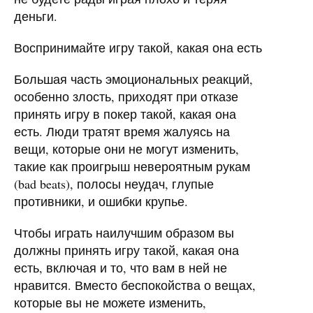
деньги.
Воспринимайте игру такой, какая она есть
Большая часть эмоциональных реакций,
особенно злость, приходят при отказе
принять игру в покер такой, какая она
есть. Люди тратят время жалуясь на
вещи, которые они не могут изменить,
такие как проигрыш невероятным рукам
(bad beats), полосы неудач, глупые
противники, и ошибки крупье.
Чтобы играть наилучшим образом вы
должны принять игру такой, какая она
есть, включая и то, что вам в ней не
нравится. Вместо беспокойства о вещах,
которые вы не можете изменить,