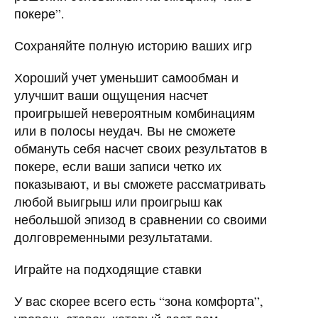
покере”.
Сохраняйте полную историю ваших игр
Хороший учет уменьшит самообман и
улучшит ваши ощущения насчет
проигрышей невероятным комбинациям
или в полосы неудач. Вы не сможете
обмануть себя насчет своих результатов в
покере, если ваши записи четко их
показывают, и вы сможете рассматривать
любой выигрыш или проигрыш как
небольшой эпизод в сравнении со своими
долговременными результатами.
Играйте на подходящие ставки
У вас скорее всего есть “зона комфорта”,