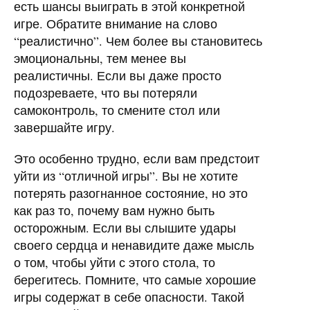
есть шансы выиграть в этой конкретной
игре. Обратите внимание на слово
“реалистично”. Чем более вы становитесь
эмоциональны, тем менее вы
реалистичны. Если вы даже просто
подозреваете, что вы потеряли
самоконтроль, то смените стол или
завершайте игру.
Это особенно трудно, если вам предстоит
уйти из “отличной игры”. Вы не хотите
потерять разогнанное состояние, но это
как раз то, почему вам нужно быть
осторожным. Если вы слышите удары
своего сердца и ненавидите даже мысль
о том, чтобы уйти с этого стола, то
берегитесь. Помните, что самые хорошие
игры содержат в себе опасности. Такой