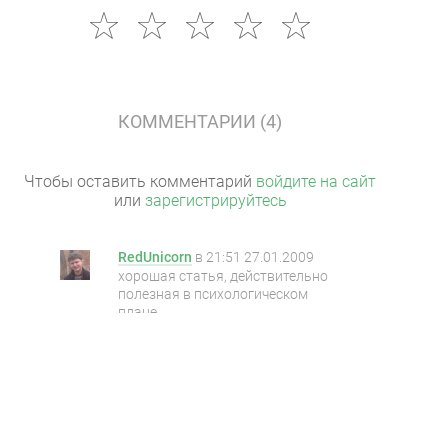
КОММЕНТАРИИ (4)
Чтобы оставить комментарий
войдите на сайт
или
зарегистрируйтесь
RedUnicorn
в
21:51 27.01.2009
хорошая статья, действительно
полезная в психологическом
плане…
ItsMyTurn
в
12:46 26.01.2009
ссылка на первоисточник (2+2)
не помешала бы…
hybrid
в
20:58 25.01.2009
Хорошая статья!Спасибо.Еще тут