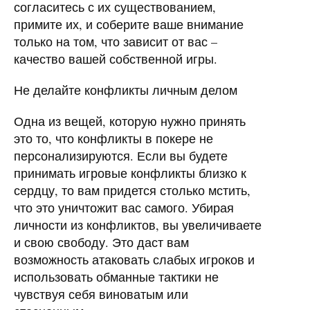
согласитесь с их существованием,
примите их, и соберите ваше внимание
только на том, что зависит от вас –
качество вашей собственной игры.
Не делайте конфликты личным делом
Одна из вещей, которую нужно принять
это то, что конфликты в покере не
персонализируются. Если вы будете
принимать игровые конфликты близко к
сердцу, то вам придется столько мстить,
что это уничтожит вас самого. Убирая
личности из конфликтов, вы увеличиваете
и свою свободу. Это даст вам
возможность атаковать слабых игроков и
использовать обманные тактики не
чувствуя себя виноватым или