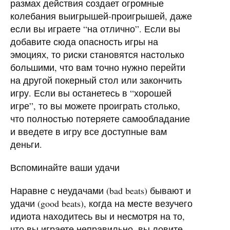
размах действия создает огромные
колебания выигрышей-проигрышей, даже
если вы играете “на отлично”. Если вы
добавите сюда опасность игры на
эмоциях, то риски становятся настолько
большими, что вам точно нужно перейти
на другой покерный стол или закончить
игру. Если вы останетесь в “хорошей
игре”, то вы можете проиграть столько,
что полностью потеряете самообладание
и введете в игру все доступные вам
деньги.
Вспоминайте ваши удачи
Наравне с неудачами (bad beats) бывают и
удачи (good beats), когда на месте везучего
идиота находитесь вы и несмотря на то,
что вы играете неправильно, вы ловите