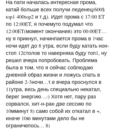
На пати началась интересная прома,
катай больше всех получи леденец(600$
top1 400top2 и т.д). Идет прома с 17:00 ET
по 12:00ET, я почемуто подумал что
12:00ET(момент окончания) это 00:00ET…
ну я прикнул, начинпается прома в 1час
ночи идет до 8 утра, если буду катать нон-
стоп 12столов то наверняка буду топ1, ну
решил вчера попробовать. Проблема
была в том, что я сейчас соблюдаю
дневной образ жизни и ложусь спать в
районе 2-3ночи…т.е вчера проснулся в
11утра, весь день специально некатал,
берег энергию…:) Хотя нет, пару раз
сорвался, хит-н-ран две сессию по
10мминут 8) само собой их откатал в +,
иначе 10ю минутами дело бы не
ограничелось… 8)