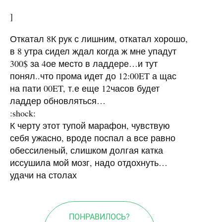
]
Откатал 8К рук с лишним, откатал хорошо,
в 8 утра сидел ждал когда ж мне упадут
300$ за 4ое место в ладдере…и тут
понял..что прома идет до 12:00ET а щас
на пати 00ET, т.е еще 12часов будет
ладдер обновляться…
:shock:
К черту этот тупой марафон, чувствую
себя ужасно, вроде поспал а все равно
обессиленый, слишком долгая катка
иссушила мой мозг, надо отдохнуть…
удачи на столах
ПОНРАВИЛОСЬ?