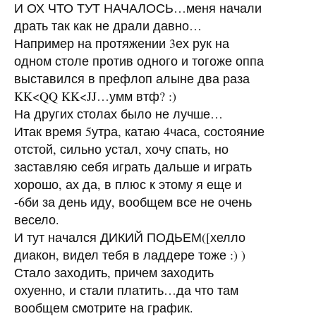
И ОХ ЧТО ТУТ НАЧАЛОСЬ…меня начали
драть так как не драли давно…
Например на протяжении 3ех рук на
одном столе против одного и тогоже оппа
выставился в префлоп алыне два раза
KK<QQ KK<JJ…умм втф? :)
На других столах было не лучше…
Итак время 5утра, катаю 4часа, состояние
отстой, сильно устал, хочу спать, но
заставляю себя играть дальше и играть
хорошо, ах да, в плюс к этому я еще и
-6би за день иду, вообщем все не очень
весело.
И тут начался ДИКИЙ ПОДЬЕМ([хелло
диакон, видел тебя в ладдере тоже :) )
Стало заходить, причем заходить
охуенно, и стали платить…да что там
вообщем смотрите на график.