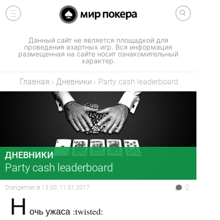
Данный сайт не является площадкой для
проведения азартных игр. Вся информация
размещенная на сайте носит ознакомительный
характер.
Главная
›
Дневники
›
Party cash leaderboard
ДНЕВНИКИ
Party cash leaderboard
0
Orangeman
в
13:00, 11.01.2017
Н
очь ужаса :twisted: