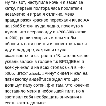
Ну так вот, наступила ночь и я засел за
катку, первые полтора часа пролетели
незаметно и играл я отлично, меня
правда разок красиво переехали КК вс АА
на 150бб стеки ну да ладно, почемуто я
думал, что всерано иду в +200-300(катаю
нл200), решил закрыть столы чтобы
обновить пати поинты и посмотреть как я
иду в ладдере, закрыл и охуел,
оказывается я сыграл в +5$…это некак не
укладывалось в голове т.к ВРОДЕБЫ я
всех унижал и на всех столах был в +40-
50бб…втф? :shock: 5минут сидел и жал на
пати кнопку андейт,все ждал что щас
допишут пару сотен, фиг там. Это конечно
поставило меня в небольшой тилт, но я
заставил себя необращать внимания и
сесть катать дальше…