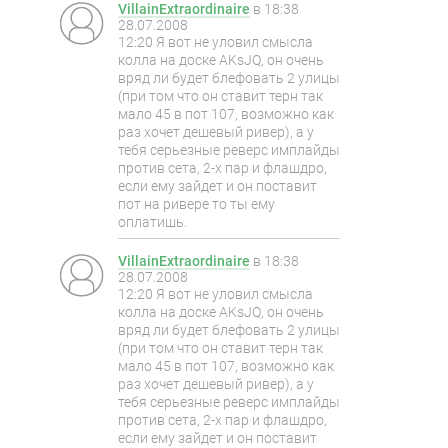
VillainExtraordinaire
в
18:38
28.07.2008
12:20 Я вот не уловил смысла
колла на доске AKsJQ, он очень
вряд ли будет блефовать 2 улицы
(при том что он ставит терн так
мало 45 в пот 107, возможно как
раз хочет дешевый ривер), а у
тебя серьезные реверс имплайды
против сета, 2-х пар и флашдро,
если ему зайдет и он поставит
пот на ривере то ты ему
оплатишь.
VillainExtraordinaire
в
18:38
28.07.2008
12:20 Я вот не уловил смысла
колла на доске AKsJQ, он очень
вряд ли будет блефовать 2 улицы
(при том что он ставит терн так
мало 45 в пот 107, возможно как
раз хочет дешевый ривер), а у
тебя серьезные реверс имплайды
против сета, 2-х пар и флашдро,
если ему зайдет и он поставит