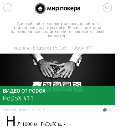
Данный сайт не является площадкой для
проведения азартных игр. Вся информация
размещенная на сайте носит ознакомительный
характер.
Главная
›
Видео от PoDoX
›
PoDoX #11
ВИДЕО ОТ PODOX
PoDoX #11
2
PoDoX
в
15:58, 20.09.2018
Н
Л 1000 от PoDoX’а.
-