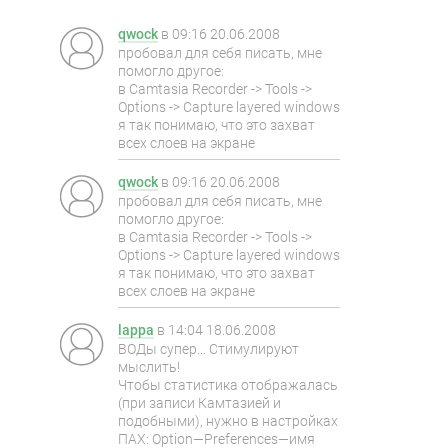
qwock
в
09:16 20.06.2008
пробовал для себя писать, мне
помогло другое:
в Camtasia Recorder -> Tools ->
Options -> Capture layered windows
я так понимаю, что это захват
всех слоев на экране
qwock
в
09:16 20.06.2008
пробовал для себя писать, мне
помогло другое:
в Camtasia Recorder -> Tools ->
Options -> Capture layered windows
я так понимаю, что это захват
всех слоев на экране
lappa
в
14:04 18.06.2008
ВОДы супер… Стимулируют
мыслить!
Чтобы статистика отображалась
(при записи Камтазией и
подобными), нужно в настройках
ПАХ: Option—Preferences—имя