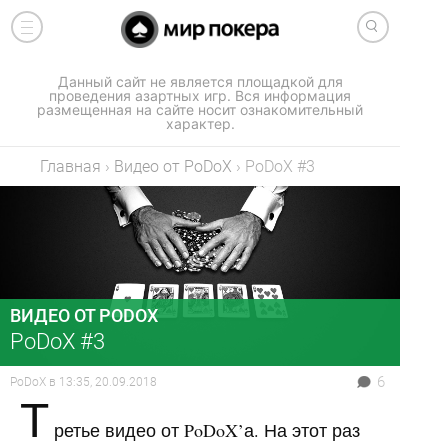
Данный сайт не является площадкой для
проведения азартных игр. Вся информация
размещенная на сайте носит ознакомительный
характер.
Главная
›
Видео от PoDoX
›
PoDoX #3
ВИДЕО ОТ PODOX
PoDoX #3
6
PoDoX
в
13:35, 20.09.2018
Т
ретье видео от PoDoX’а. На этот раз