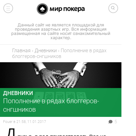
Данный сайт не является площадкой для
проведения азартных игр. Вся информация
размещенная на сайте носит ознакомительный
характер.
Главная
›
Дневники
›
Попoлнение в рядах
блоггеров-снгшников
ДНЕВНИКИ
Попoлнение в рядах блоггеров-
снгшников
5
Fouer
в
21:58, 11.01.2017
Д