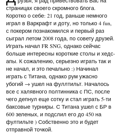
рузья, я рад привествовать Вас на
страницах своего скромного блога.
Коротко о себе: 21 год, раньше немного
играл в Варкрафт и доту, но только 4 fun,
с покером познакомился и первый раз
сыграл летом 2008 года, по совету друзей.
Играть начал FR
SNG
, однако сейчас
больше интересны короткие столы и хедс-
апы. К сожалению, серьезно играть так и
не начал, и это печально :) Начинал
играть с Титана, однако рум ужасно
убогий → ушел на фуллтильт. Началось
все с халявного полтинника с ПС, после
чего депнул еще сотку и стал играть 5-ти
баксовые турниры. С Титана ушел с БР в
600 зеленых, и подслил его до 450 на
фултильте ) Собственно это и будет
отправной точкой.