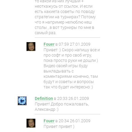
то какой из них лучшый +
неоткажусь от ссылок. И если
есть какиета советы по поводу
стратегии на турнирах? Потому
что я например нелюблю кеш
столы , а вот турниры по мне в
самый раз.
Fouer
в
07:59 27.01.2009
Привет :) Скоро напишу все и
про софт и про своб игру,
пока просто руки не дошли )
Видео своей игры буду
выкладывать с
коментариями конечно, там
будут и советы и вопросы
так что будет интересно :)
Definition
в
20:33 26.01.2009
Привет! Добро пожаловать,
Александр :)
Fouer
в
20:34 26.01.2009
Привет привет )