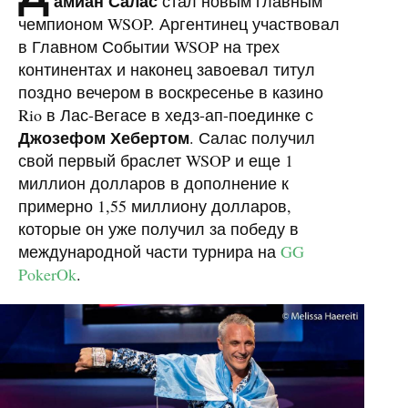
амиан Салас
стал новым главным
чемпионом WSOP. Аргентинец участвовал
в Главном Событии WSOP на трех
континентах и ​​наконец завоевал титул
поздно вечером в воскресенье в казино
Rio в Лас-Вегасе в хедз-ап-поединке с
Джозефом Хебертом
. Салас получил
свой первый браслет WSOP и еще 1
миллион долларов в дополнение к
примерно 1,55 миллиону долларов,
которые он уже получил за победу в
международной части турнира на
GG
PokerOk
.