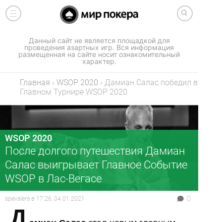
Данный сайт не является площадкой для
проведения азартных игр. Вся информация
размещенная на сайте носит ознакомительный
характер.
Главная
›
WSOP 2020
›
Дамиан Салас победил в
Главном Турнире WSOP 2020
WSOP 2020
После долгого путешествия Дамиан
Салас выигрывает Главное Cобытие
WSOP в Лас-Вегасе
0
spevalera
в
17:26, 04.01.2021
Д