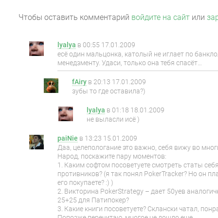
Чтобы оставить комментарий
войдите на сайт
или
за
lyalya
в
00:55 17.01.2009
есё один мальцонка, католый не иглает по банкло
менедзменту. Удаси, только она тебя спасёт…
fAiry
в
20:13 17.01.2009
зубы то где оставила?)
lyalya
в
01:18 18.01.2009
не выласли исё )
paiNie
в
13:23 15.01.2009
Даа, целепологание это важно, себя вижу во мног
Народ, поскажите пару моментов:
1. Каким софтом посоветуете смотреть статы себ
противников? (я так понял PokerTracker? Но он пл
его покупаете? :) )
2. Викторина PokerStrategy – дает 50уев аналог
25+25 для Патипокер?
3. Какие книги посоветуете? Склански чатал, пон
Попозже перечитаю, многое не дошло еще..