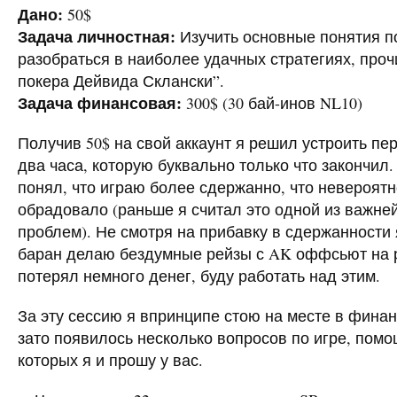
Дано:
50$
Задача личностная:
Изучить основные понятия п
разобраться в наиболее удачных стратегиях, про
покера Дейвида Склански”.
Задача финансовая:
300$ (30 бай-инов NL10)
Получив 50$ на свой аккаунт я решил устроить пе
два часа, которую буквально только что закончил.
понял, что играю более сдержанно, что невероят
обрадовало (раньше я считал это одной из важне
проблем). Не смотря на прибавку в сдержанности 
баран делаю бездумные рейзы с AK оффсьют на ру
потерял немного денег, буду работать над этим.
За эту сессию я впринципе стою на месте в фина
зато появилось несколько вопросов по игре, пом
которых я и прошу у вас.