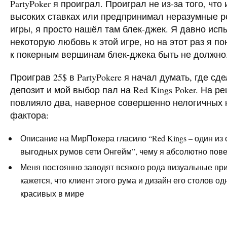
PartyPoker я проиграл. Проиграл не из-за того, что
высоких ставках или предпринимал неразумные р
игры, я просто нашёл там блек-джек. Я давно ис
некоторую любовь к этой игре, но на этот раз я по
к покерным вершинам блек-джека быть не должно
Проиграв 25$ в PartyPokere я начал думать, где сд
депозит и мой выбор пал на Red Kings Poker. На р
повлияло два, наверное совершенно нелогичных 
фактора:
Описание на МирПокера гласило “Red Kings – один из
выгодных румов сети Онгейм”, чему я абсолютно пов
Меня постоянно заводят всякого рода визуальные пр
кажется, что клиент этого рума и дизайн его столов о
красивых в мире