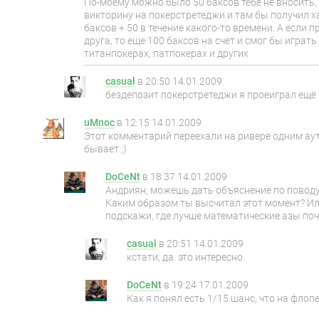
По-моему можно было 50 баксов тебе не вносить,
викторину на покерстретеджи и там бы получил 
баксов + 50 в течение какого-то времени. А если 
друга, то еще 100 баксов на счет и смог бы играть
титанпокерах, патпокерах и других
casual
в
20:50 14.01.2009
бездепозит покерстретеджи я проеиграл ещё г
uMnoc
в
12:15 14.01.2009
Этот комментарий переехали на ривере одним аут
бывает ;)
DoCeNt
в
18:37 14.01.2009
Андриян, можешь дать объяснение по поводу 
Каким образом ты высчитал этот момент? И
подскажи, где лучше математические азы поч
casual
в
20:51 14.01.2009
кстати, да. это интересно.
DoCeNt
в
19:24 17.01.2009
Как я понял есть 1/15 шанс, что на флопе