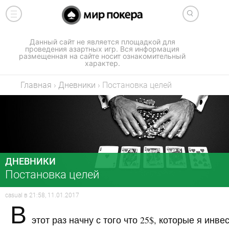
Данный сайт не является площадкой для
проведения азартных игр. Вся информация
размещенная на сайте носит ознакомительный
характер.
Главная
›
Дневники
›
Постановка целей
ДНЕВНИКИ
Постановка целей
casual
в
21:58, 11.01.2017
В
этот раз начну с того что 25$, которые я инве