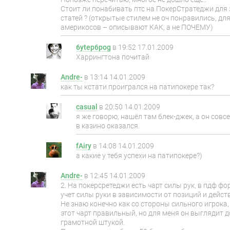
Стоит ли понабивать птс на ПокерСтратеджи для
статей ? (открытые стилем не оч понравились, дл
америкосов – описывают КАК, а не ПОЧЕМУ)
6ytep6pog
в
19:52 17.01.2009
Харрингтона почитай
Andre-
в
13:14 14.01.2009
как ты кстати проигрался на патипокере так?
casual
в
20:50 14.01.2009
я же говорю, нашёл там блек-джек, а он совсе
в казино оказался.
fAiry
в
14:08 14.01.2009
а какие у тебя успехи на патипокере?)
Andre-
в
12:45 14.01.2009
2. На покерсретеджи есть чарт силы рук, в пдф фор
учет силы руки в зависимости от позиций и дейст
Не знаю конечно как со стороны сильного игрока,
этот чарт правильный, но для меня он выглядит 
грамотной штукой.