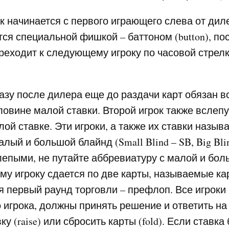
к начинается с первого играющего слева от ди
ся специальной фишкой – баттоном (button), по
реходит к следующему игроку по часовой стрелк
)
азу после дилера еще до раздачи карт обязан 
ловине малой ставки. Второй игрок также вслеп
лой ставке. Эти игроки, а также их ставки назыв
лый и большой блайнд (Small Blind – SB, Big Blin
епыми, не путайте аббревиатуру с малой и боль
му игроку сдается по две карты, называемые ка
ся первый раунд торговли – префлоп. Все игроки
о игрока, должны принять решение и ответить на
вку (raise) или сбросить карты (fold). Если ставк