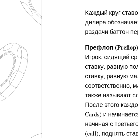
Каждый круг ставо
дилера обозначает
раздачи баттон пе
Префлоп (Preflop
Игрок, сидящий ср
ставку, равную по
ставку, равную ма
соответственно, ма
также называют сл
После этого каждо
Cards) и начинает
начиная с третьег
(call), поднять ста