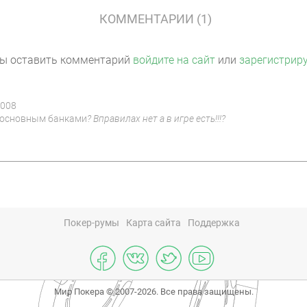
КОММЕНТАРИИ (1)
ы оставить комментарий
войдите на сайт
или
зарегистрир
2008
и основным банками
? Вправилах нет а в игре есть!!!?
Покер-румы
Карта сайта
Поддержка
Мир Покера © 2007-2026. Все права защищены.