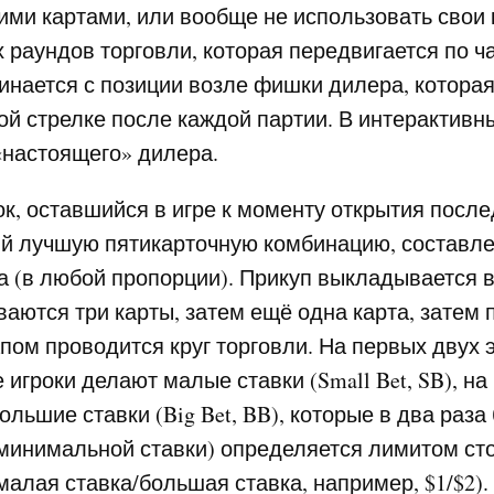
ими картами, или вообще не использовать свои 
х раундов торговли, которая передвигается по ч
чинается с позиции возле фишки дилера, котора
ой стрелке после каждой партии. В интерактивн
«настоящего» дилера.
ок, оставшийся в игре к моменту открытия посл
й лучшую пятикарточную комбинацию, составле
па (в любой пропорции). Прикуп выкладывается в
ются три карты, затем ещё одна карта, затем 
ом проводится круг торговли. На первых двух э
игроки делают малые ставки (Small Bet, SB), н
большие ставки (Big Bet, BB), которые в два раз
минимальной ставки) определяется лимитом стол
малая ставка/большая ставка, например, $1/$2).