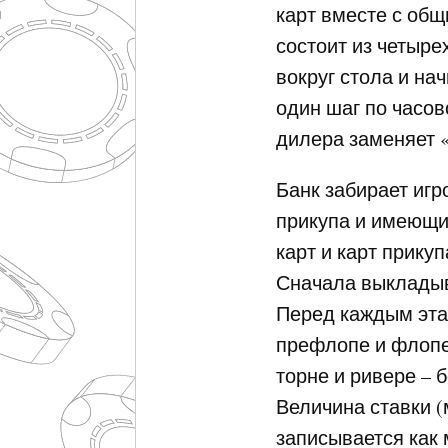
карт вместе с общ
состоит из четыре
вокруг стола и на
один шаг по часов
дилера заменяет 
Банк забирает игр
прикупа и имеющи
карт и карт прику
Сначала выкладыва
Перед каждым этап
префлопе и флопе 
торне и ривере – 
Величина ставки (
записывается как 