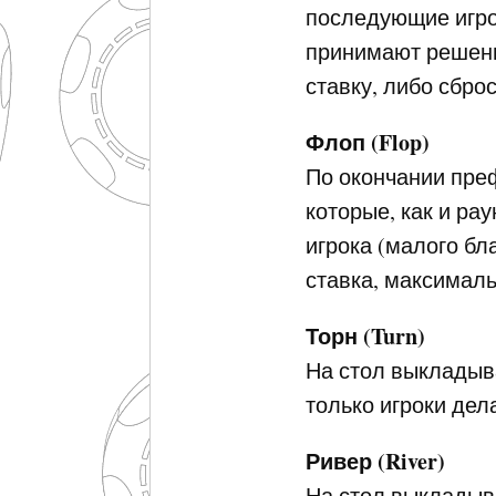
последующие игро
принимают решения
ставку, либо сбро
Флоп (Flop)
По окончании преф
которые, как и ра
игрока (малого бл
ставка, максималь
Торн (Turn)
На стол выкладыва
только игроки дел
Ривер (River)
На стол выкладыва