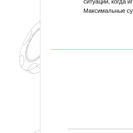
ситуации, когда иг
Максимальные су