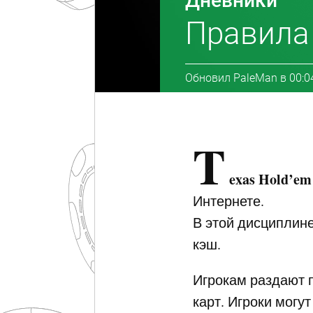
Дневники
Правила 
Обновил
PaleMan
в
00:0
T
exas Hold’em
Интернете.
В этой дисциплине
кэш.
Игрокам раздают п
карт. Игроки могу