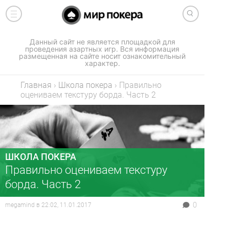
Данный сайт не является площадкой для
проведения азартных игр. Вся информация
размещенная на сайте носит ознакомительный
характер.
Главная
›
Школа покера
›
Правильно
оцениваем текстуру борда. Часть 2
ШКОЛА ПОКЕРА
Правильно оцениваем текстуру
борда. Часть 2
0
megamind
в
22:02, 11.01.2017