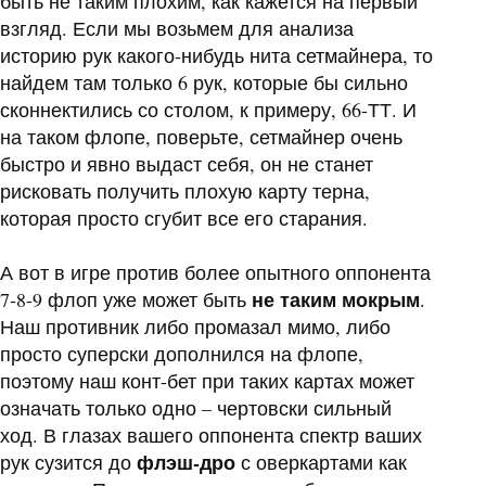
быть не таким плохим, как кажется на первый
взгляд. Если мы возьмем для анализа
историю рук какого-нибудь нита сетмайнера, то
найдем там только 6 рук, которые бы сильно
сконнектились со столом, к примеру, 66-ТТ. И
на таком флопе, поверьте, сетмайнер очень
быстро и явно выдаст себя, он не станет
рисковать получить плохую карту терна,
которая просто сгубит все его старания.
А вот в игре против более опытного оппонента
не таким мокрым
7-8-9 флоп уже может быть
.
Наш противник либо промазал мимо, либо
просто суперски дополнился на флопе,
поэтому наш конт-бет при таких картах может
означать только одно – чертовски сильный
ход. В глазах вашего оппонента спектр ваших
флэш-дро
рук сузится до
с оверкартами как