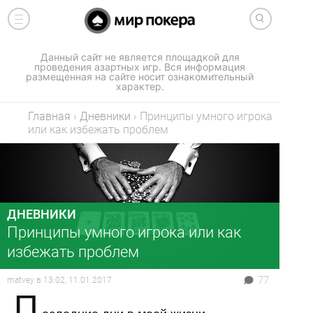
Данный сайт не является площадкой для
проведения азартных игр. Вся информация
размещенная на сайте носит ознакомительный
характер.
Главная
›
Дневники
›
Принципы умного игрока
или как избежать проблем
ДНЕВНИКИ
Принципы умного игрока или как
избежать проблем
77
matvey
в
13:02, 11.01.2017
П