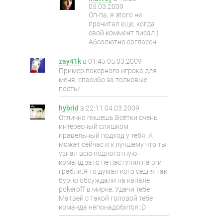
05.03.2009
Оп-па, я этого не
прочитал еще, когда
свой коммент писал )
Абсолютно согласен
zay41k
в
01:45 05.03.2009
Пример покерного игрока для
меня, спасибо за толковые
посты!
hybrid
в
22:11 04.03.2009
Отлично пишешь.Всётки очень
интересный слишком
правельный подход у тебя. А
может сейчас и к лучшему что ты
узнал всю подноготную
команд,зато не наступил на эти
грабли.Я то думал кого сёдня так
бурно обсуждали на канале
pokeroff в мирке. Удачи тебе
Матвей с такой головой тебе
команда непонадобится :D