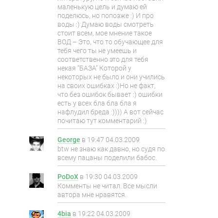
маленькую цель и думаю ей
поделюсь, но попозже :) И про
воды :) Думаю воды смотреть
стоит всем, мое мнение такое
ВОД – Это, что то обучающее для
тебя чего ты не умеешь и
соответственно это для тебя
некая “БАЗА” Которой у
некоторых не было и они учились
на своих ошибках :)Но не факт,
что без ошибок бывает :) ошибки
есть у всех бла бла бла я
нафлудил бреда :)))) А вот сейчас
почитаю тут комментарий :)
George
в
19:47 04.03.2009
btw не знаю как давно, но судя по
всему пацаны поделили бабос.
PoDoX
в
19:30 04.03.2009
Комменты не читал. Все мысли
автора мне нравятся.
4bia
в
19:22 04.03.2009