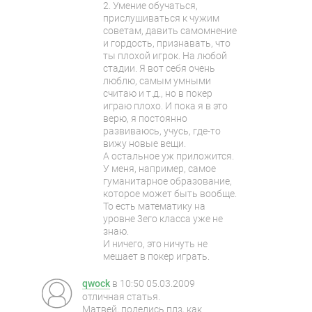
2. Умение обучаться,
прислушиваться к чужим
советам, давить самомнение
и гордость, признавать, что
ты плохой игрок. На любой
стадии. Я вот себя очень
люблю, самым умными
считаю и т.д., но в покер
играю плохо. И пока я в это
верю, я постоянно
развиваюсь, учусь, где-то
вижу новые вещи.
А остальное уж приложится.
У меня, например, самое
гуманитарное образование,
которое может быть вообще.
То есть математику на
уровне 3его класса уже не
знаю.
И ничего, это ничуть не
мешает в покер играть.
qwock
в
10:50 05.03.2009
отличная статья.
Матвей, поделись плз, как