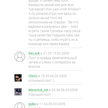
вроде? И зачем тебе 500К
банкрола кроме как для этих
турниров? Или уже нл5К близок?
А по уровню игры они вряд ли
сильно выше того же
милионника на старзах. Так что
варианта разумных два – либо
играть такие турниры пару раз в
год в качестве подарка себе, как
ты и делаешь, либо играть их в
команде или через бэкера.
DeLack
в
21:03 13.03.2009
Пост и правда замечательный,
читаю и слежу с интересом за
блогом
Cleric
в
10:33 06.03.2009
отличный пост :)
Maverick_UA
в
05:38 06.03.2009
Хороший пост.
guku
в
11:54 05.03.2009