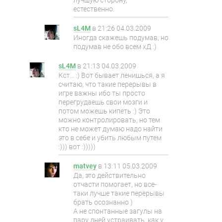
лучшую сторону,
естественно.
sL4M
в
21:26 04.03.2009
Иногда скажешь подумав, но
подумав не обо всем хД :)
sL4M
в
21:13 04.03.2009
Кст… :) Вот бывает ленишься, а я
считаю, что такие перерывы в
игре важны ибо ты просто
перегрудаешь свои мозги и
потом можешь кипеть :) Это
можно контролировать, но тем
кто не может думаю надо найти
это в себе и убить любым путем
:))) вот :)))))
matvey
в
13:11 05.03.2009
Да, это действительно
отчасти помогает, но все-
таки лучше такие перерывы
брать осознанно )
А не спонтанные загулы на
пару дней устраивать, как у