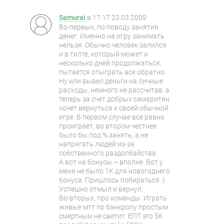
Samurai
в
17:17 23.03.2009
Во-первых, по поводу занятия
денег. Именно на игру занимать
нельзя. Обычно человек залился
и в тилте, который может и
несколько дней продолжаться,
пытается отыграть все обратно.
Ну или вывел деньги на личные
расходы, немного не рассчитав, а
теперь за счет добрых самаритян
хочет вернуться к своей обычной
игре. В первом случае все равно
проиграет, во втором честнее
было бы под % занять, а не
напрягать людей из-за
собственного раздолбайства.
А вот на бонусы – вполне. Вот у
меня не было 1К для новогоднего
бонуса. Пришлось побираться :)
Успешно отмыл и вернул.
Во-вторых, про команды. Играть
живые мтт по банкролу простым
смертным не светит. ЕПТ это 5К