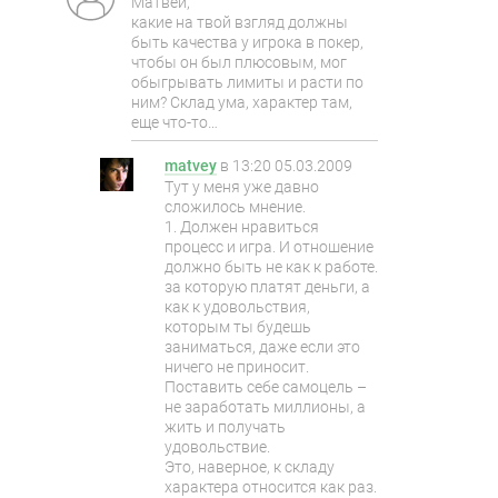
Матвей,
какие на твой взгляд должны
быть качества у игрока в покер,
чтобы он был плюсовым, мог
обыгрывать лимиты и расти по
ним? Склад ума, характер там,
еще что-то…
matvey
в
13:20 05.03.2009
Тут у меня уже давно
сложилось мнение.
1. Должен нравиться
процесс и игра. И отношение
должно быть не как к работе.
за которую платят деньги, а
как к удовольствия,
которым ты будешь
заниматься, даже если это
ничего не приносит.
Поставить себе самоцель –
не заработать миллионы, а
жить и получать
удовольствие.
Это, наверное, к складу
характера относится как раз.