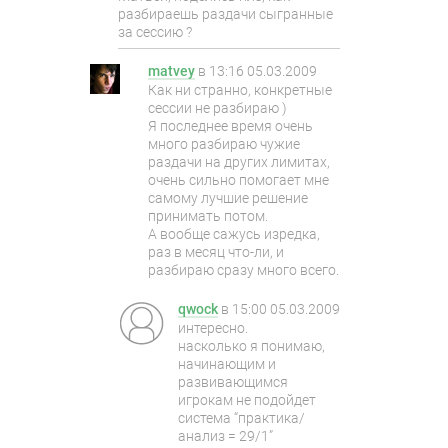
разбираешь раздачи сыгранные
за сессию ?
matvey
в
13:16 05.03.2009
Как ни странно, конкретные
сессии не разбираю )
Я последнее время очень
много разбираю чужие
раздачи на других лимитах,
очень сильно помогает мне
самому лучшие решение
принимать потом.
А вообще сажусь изредка,
раз в месяц что-ли, и
разбираю сразу много всего.
qwock
в
15:00 05.03.2009
интересно.
насколько я понимаю,
начинающим и
развивающимся
игрокам не подойдет
система “практика/
анализ = 29/1”