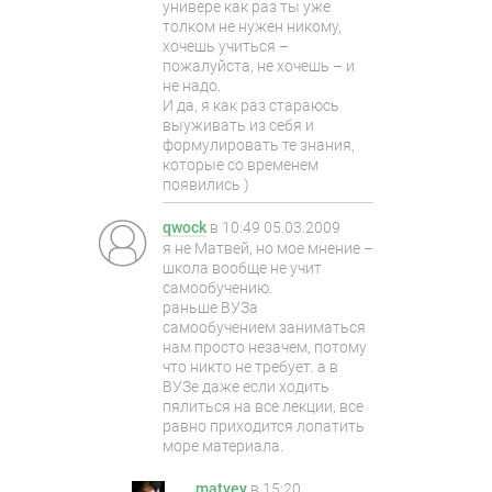
универе как раз ты уже
толком не нужен никому,
хочешь учиться –
пожалуйста, не хочешь – и
не надо.
И да, я как раз стараюсь
выуживать из себя и
формулировать те знания,
которые со временем
появились )
qwock
в
10:49 05.03.2009
я не Матвей, но мое мнение –
школа вообще не учит
самообучению.
раньше ВУЗа
самообучением заниматься
нам просто незачем, потому
что никто не требует. а в
ВУЗе даже если ходить
пялиться на все лекции, все
равно приходится лопатить
море материала.
matvey
в
15:20