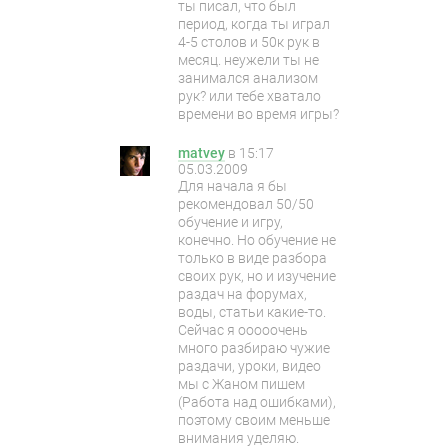
ты писал, что был
период, когда ты играл
4-5 столов и 50к рук в
месяц. неужели ты не
занимался анализом
рук? или тебе хватало
времени во время игры?
matvey
в
15:17
05.03.2009
Для начала я бы
рекомендовал 50/50
обучение и игру,
конечно. Но обучение не
только в виде разбора
своих рук, но и изучение
раздач на форумах,
воды, статьи какие-то.
Сейчас я ооооочень
много разбираю чужие
раздачи, уроки, видео
мы с Жаном пишем
(Работа над ошибками),
поэтому своим меньше
внимания уделяю.