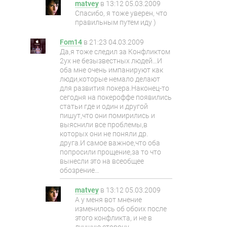
matvey
в
13:12 05.03.2009
Спасибо, я тоже уверен, что
правильным путем иду )
Fom14
в
21:23 04.03.2009
Да,я тоже следил за Конфликтом
2ух не безызвестных людей…И
оба мне очень импанируют как
люди,которые немало делают
для развития покера.Наконец-то
сегодня на покероффе появились
статьи где и один и другой
пишут,что они помирились и
выяснили все проблемы,в
которых они не поняли др.
друга.И самое важное,что оба
попросили прощение,за то что
вынесли это на всеобщее
обозрение…
matvey
в
13:12 05.03.2009
А у меня вот мнение
изменилось об обоих после
этого конфликта, и не в