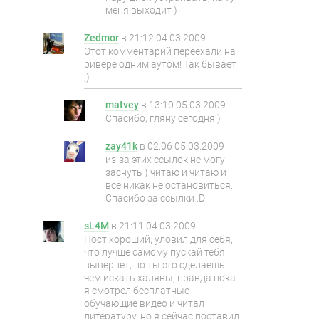
меня выходит )
Zedmor
в
21:12 04.03.2009
Этот комментарий переехали на
ривере одним аутом! Так бывает
;)
matvey
в
13:10 05.03.2009
Спасибо, гляну сегодня )
zay41k
в
02:06 05.03.2009
из-за этих ссылок не могу
заснуть ) читаю и читаю и
все никак не остановиться.
Спасибо за ссылки :D
sL4M
в
21:11 04.03.2009
Пост хороший, уловил для себя,
что лучше самому пускай тебя
вывернет, но ты это сделаешь
чем искать халявы, правда пока
я смотрел бесплатные
обучающие видео и читал
литературу, но я сейчас поставил