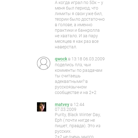
А когда играл по 50к – у
меня был период, что
лимиты я свои уже бил,
теории было достаточно
в голове, а именно
практики и банкролла
не хватало. И за пару
месяцев я как раз все
наверстал.
qwock
в
13:18 06.03.2009
поделись плз, чьи
комменты по раздачам
ты считаешь
адекватными? в
русскоязычном
сообществе и на 2+2
matvey
в
12:44
07.03.2009
Purity, Black Winter Day,
Eph ( почти нигде не
пишет, правда). Это из
русских.
2+2 не очень много