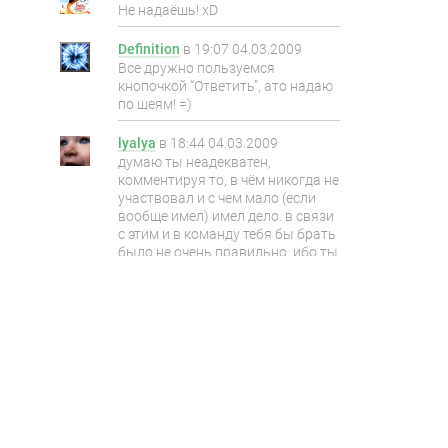
Не надаёшь! xD
Definition
в
19:07 04.03.2009
Все дружно пользуемся
кнопочкой “Ответить”, ато надаю
по шеям! =)
lyalya
в
18:44 04.03.2009
думаю ты неадекватен,
комментируя то, в чём никогда не
участвовал и с чем мало (если
вообще имел) имел дело. в связи
с этим и в команду тебя бы брать
было не очень правильно, ибо ты
при возникновении такой
ситуации и находясь в команде
бы собрал свой кулёк и пошёл бы
куда глаза глядят со словами
“вот уж не ожидал что всё тут так
запущенно”…
в конфликте всем думающим
людям понятно что и как. также
как и понятно зачем он был
вынесен на широкое обсуждение.