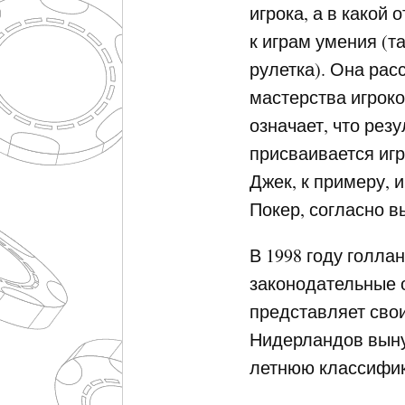
игрока, а в какой
к играм умения (т
рулетка). Она рас
мастерства игроко
означает, что рез
присваивается игр
Джек, к примеру, и
Покер, согласно в
В 1998 году голла
законодательные о
представляет сво
Нидерландов выну
летнюю классифик