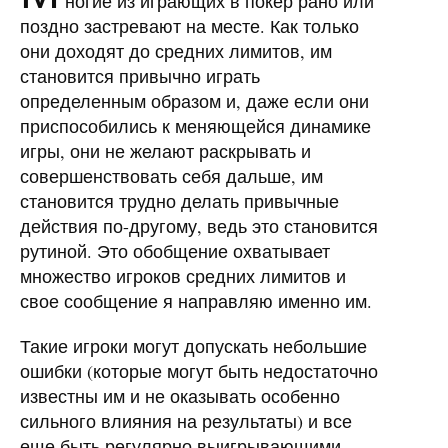
ногие из играющих в покер рано или
поздно застревают на месте. Как только
они доходят до средних лимитов, им
становится привычно играть
определенным образом и, даже если они
приспособились к меняющейся динамике
игры, они не желают раскрывать и
совершенствовать себя дальше, им
становится трудно делать привычные
действия по-другому, ведь это становится
рутиной. Это обобщение охватывает
множество игроков средних лимитов и
свое сообщение я направляю именно им.
Такие игроки могут допускать небольшие
ошибки (которые могут быть недостаточно
известны им и не оказывать особенно
сильного влияния на результаты) и все
еще быть регулярно выигрывающими