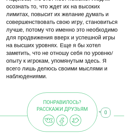
осознать то, что ждет их на высоких
лимитах, повысит их желание думать и
совершенствовать свою игру, становиться
лучше, потому что именно это необходимо
для продвижения вверх и успешной игры
на высших уровнях. Еще я бы хотел
заметить, что не отношу себя по уровню/
опыту к игрокам, упомянутым здесь. Я
всего лишь делюсь своими мыслями и
наблюдениями.
ПОНРАВИЛОСЬ?
РАССКАЖИ ДРУЗЬЯМ
0