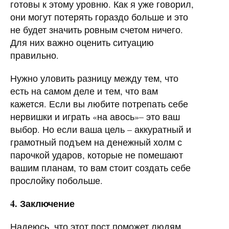
готовы к этому уровню. Как я уже говорил,
они могут потерять гораздо больше и это
не будет значить ровным счетом ничего.
Для них важно оценить ситуацию
правильно.
Нужно уловить разницу между тем, что
есть на самом деле и тем, что вам
кажется. Если вы любите потрепать себе
нервишки и играть «на авось»– это ваш
выбор. Но если ваша цель – аккуратный и
грамотный подъем на денежный холм с
парочкой ударов, которые не помешают
вашим планам, то вам стоит создать себе
прослойку побольше.
4.
Заключение
Надеюсь, что этот пост поможет людям