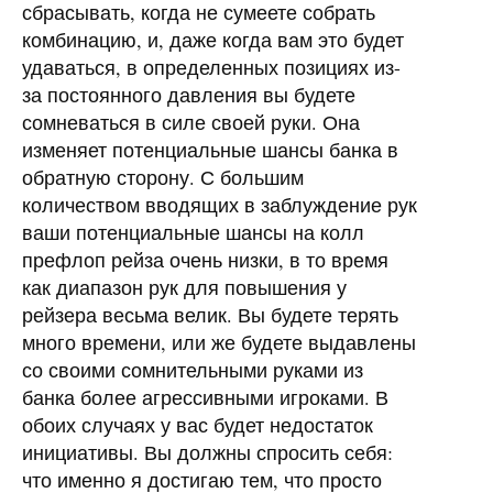
сбрасывать, когда не сумеете собрать
комбинацию, и, даже когда вам это будет
удаваться, в определенных позициях из-
за постоянного давления вы будете
сомневаться в силе своей руки. Она
изменяет потенциальные шансы банка в
обратную сторону. С большим
количеством вводящих в заблуждение рук
ваши потенциальные шансы на колл
префлоп рейза очень низки, в то время
как диапазон рук для повышения у
рейзера весьма велик. Вы будете терять
много времени, или же будете выдавлены
со своими сомнительными руками из
банка более агрессивными игроками. В
обоих случаях у вас будет недостаток
инициативы. Вы должны спросить себя:
что именно я достигаю тем, что просто