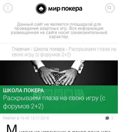
Данный сайт не является площадкой для
проведения азартных игр. Вся информация
размещенная на сайте носит ознакомительный
характер.
Главная
›
Школа покера
›
Раскрываем глаза на
свою игру (с форумов 2+2)
ШКОЛА ПОКЕРА
Раскрываем глаза на свою игру (с
форумов 2+2)
3
PaleMan
в
16:45, 13.11.2018
М