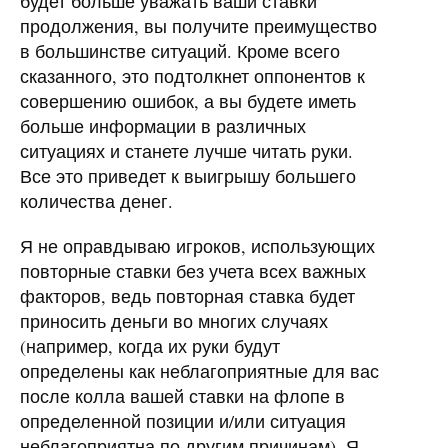
будет больше уважать ваши ставки
продолжения, вы получите преимущество
в большинстве ситуаций. Кроме всего
сказанного, это подтолкнет оппонентов к
совершению ошибок, а вы будете иметь
больше информации в различных
ситуациях и станете лучше читать руки.
Все это приведет к выигрышу большего
количества денег.
Я не оправдываю игроков, использующих
повторные ставки без учета всех важных
факторов, ведь повторная ставка будет
приносить деньги во многих случаях
(например, когда их руки будут
определены как неблагоприятные для вас
после колла вашей ставки на флопе в
определенной позиции и/или ситуация
неблагоприятна по другим причинам). Я