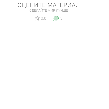
ОЦЕНИТЕ МАТЕРИАЛ
СДЕЛАЙТЕ МИР ЛУЧШЕ
0.0
3
КОММЕНТАРИИ (3)
Чтобы оставить комментарий
войдите на сайт
или
зарегистрируйтесь
AdviserGonzo
в
21:10 06.02.2009
Замечательная статья , а какое
кол-во бай-ин’ов оптимальное
для перехода на следующий
лимит?