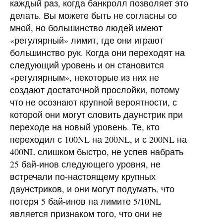
каждый раз, когда банкролл позволяет это
делать. Вы можете быть не согласны со
мной, но большинство людей имеют
«регулярный» лимит, где они играют
большинство рук. Когда они переходят на
следующий уровень и он становится
«регулярным», некоторые из них не
создают достаточной прослойки, потому
что не осознают крупной вероятности, с
которой они могут словить даунстрик при
переходе на новый уровень. Те, кто
переходил с 100NL на 200NL, и с 200NL на
400NL слишком быстро, не успев набрать
25 бай-инов следующего уровня, не
встречали по-настоящему крупных
даунстриков, и они могут подумать, что
потеря 5 бай-инов на лимите 5/10NL
является признаком того, что они не