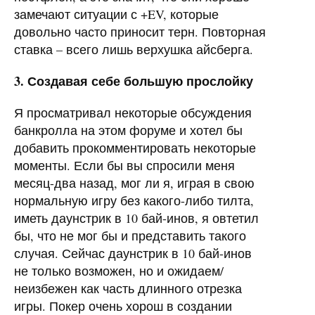
замечают ситуации с +EV, которые
довольно часто приносит терн. Повторная
ставка – всего лишь верхушка айсберга.
3.
Создавая
себе
большую
прослойку
Я просматривал некоторые обсуждения
банкролла на этом форуме и хотел бы
добавить прокомментировать некоторые
моменты. Если бы вы спросили меня
месяц-два назад, мог ли я, играя в свою
нормальную игру без какого-либо тилта,
иметь даунстрик в 10 бай-инов, я овтетил
бы, что не мог бы и представить такого
случая. Сейчас даунстрик в 10 бай-инов
не только возможен, но и ожидаем/
неизбежен как часть длинного отрезка
игры. Покер очень хорош в создании