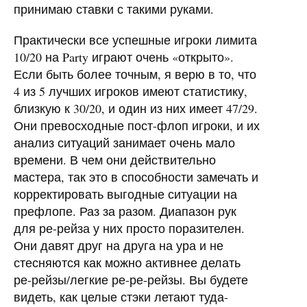
принимаю ставки с такими руками.
Практически все успешные игроки лимита
10/20 на Party играют очень «открыто».
Если быть более точным, я верю в то, что
4 из 5 лучших игроков имеют статистику,
близкую к 30/20, и один из них имеет 47/29.
Они превосходные пост-флоп игроки, и их
анализ ситуаций занимает очень мало
времени. В чем они действительно
мастера, так это в способности замечать и
корректировать выгодные ситуации на
префлопе. Раз за разом. Диапазон рук
для ре-рейза у них просто поразителен.
Они давят друг на друга на ура и не
стесняются как можно активнее делать
ре-рейзы/легкие ре-ре-рейзы. Вы будете
видеть, как целые стэки летают туда-