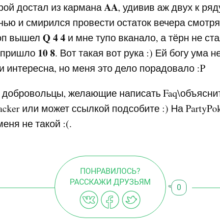
AA
орой достал из кармана
, удивив аж двух к ряд
ью и смирился провести остаток вечера смотря
Q
4
4
лоп вышел
и мне тупо вканало, а тёрн не ст
10 8
и пришло
. Вот такая вот рука :) Ей богу ума 
 и интересна, но меня это дело порадовало :P
 добровольцы, желающие написать Faq\объяснит
acker или может ссылкой подсобите :) На PartyPo
меня не такой :(.
ПОНРАВИЛОСЬ?
РАССКАЖИ ДРУЗЬЯМ
0