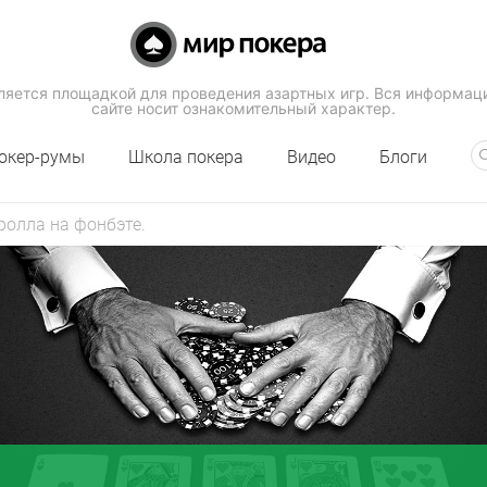
вляется площадкой для проведения азартных игр. Вся информац
сайте носит ознакомительный характер.
окер-румы
Школа покера
Видео
Блоги
ролла на фонбэте.