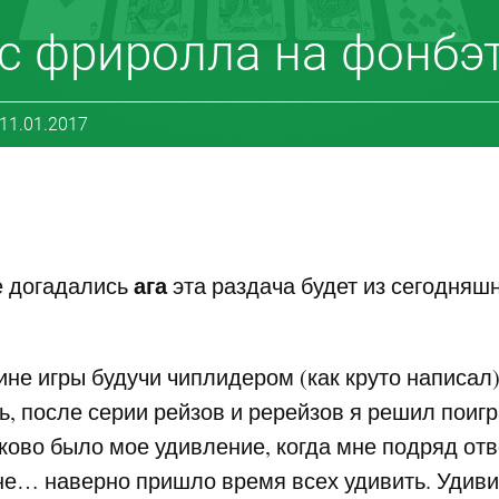
с фриролла на фонбэт
 11.01.2017
ага
е догадались
эта раздача будет из сегодняшн
ине игры будучи чиплидером (как круто написал
ть, после серии рейзов и ререйзов я решил поигр
аково было мое удивление, когда мне подряд отве
не… наверно пришло время всех удивить. Удив