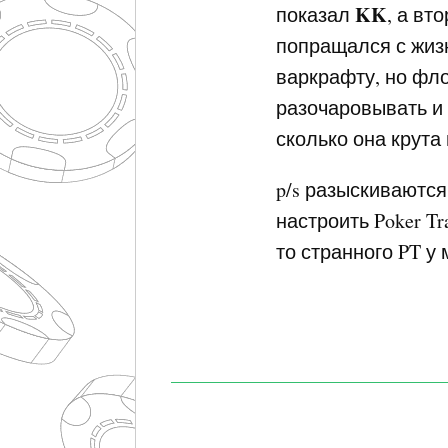
KK
показал
, а вт
попращался с жизн
варкрафту, но ф
разочаровывать 
сколько она крута
p/s разыскиваются
настроить Poker Tr
то странного PT у 