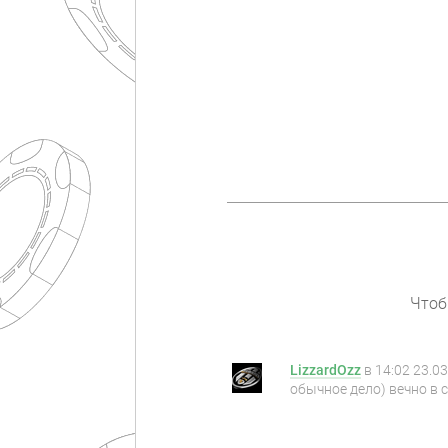
Чтоб
LizzardOzz
в
14:02 23.0
обычное дело) вечно в 