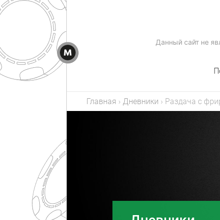
Данный сайт не я
П
Главная
›
Дневники
›
Раздача с фри