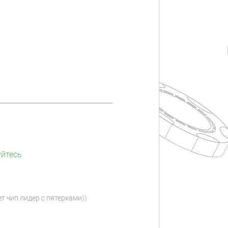
уйтесь
т чип лидер с пятерками))