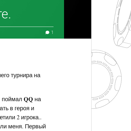
е.
1
его турнира на
QQ
) поймал
на
ать в героя и
тили 2 игрока..
или меня. Первый