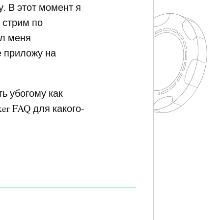
у. В этот момент я
 стрим по
ал меня
не приложу на
ь убогому как
ker
FAQ
для какого-