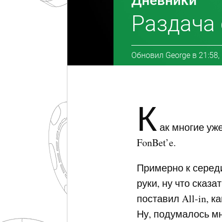
Дневники
Раздача 
Обновил
George
в
21:58,
К
ак многие уж
FonBet’e.
Примерно к серед
руки, ну что сказа
поставил All-in, к
Ну, подумалось м