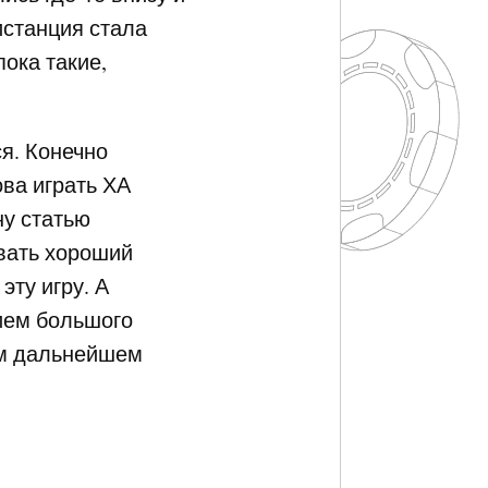
истанция стала
пока такие,
я. Конечно
ова играть ХА
ну статью
ывать хороший
эту игру. А
ием большого
ём дальнейшем