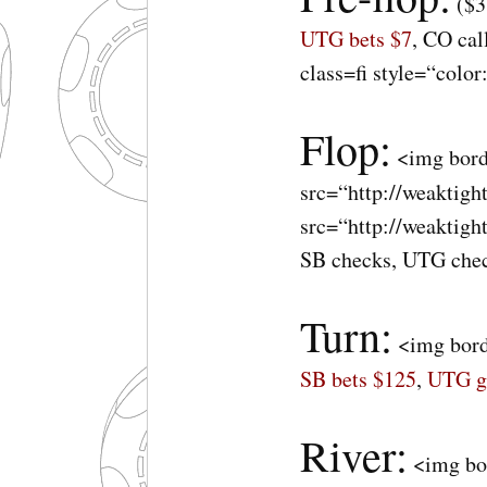
(
$3
UTG
bets $7
, CO cal
class=fi style=“colo
Flop:
<img bord
src=“http://weaktig
src=“http://weaktigh
SB checks,
UTG
che
Turn:
<img borde
SB bets $125
,
UTG
g
River:
<img bor