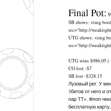
Final Pot:
$
SB shows: <img bord
src=“http://weaktig
UTG
shows: <img bo
src=“http://weaktig
UTG
wins $986.05 (
CO lost -$7
SB lost -$328.15
Лузовый рег. У ме
3бетов от него и о
пар ТТ+. Флоп чека
бесплатную карту,