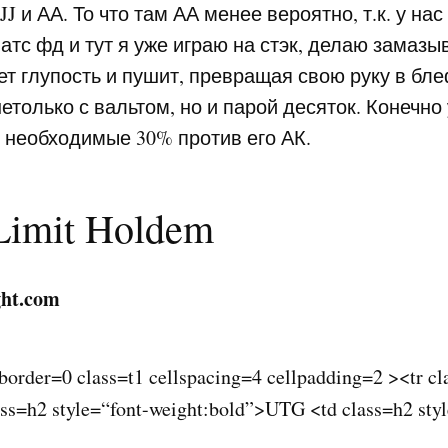
JJ и АА. То что там АА менее вероятно, т.к. у нас
атс фд и тут я уже играю на стэк, делаю замазы
ает глупость и пушит, превращая свою руку в бле
нетолько с вальтом, но и парой десяток. Конечно
 необходимые 30% против его АК.
Limit Holdem
ght.com
 border=0 class=t1 cellspacing=4 cellpadding=2 ><tr cla
ss=h2 style=“font-weight:bold”>UTG <td class=h2 styl