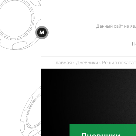
Данный сайт не я
П
Главная
›
Дневники
›
Решил покатат