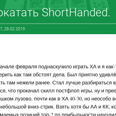
катать ShortHanded.
7, 28.02.2019
начале февраля поднаскучило играть ХА и я как-
ерить как там обстоят дела. Был приятно удивлён
ать там нежели ранее. Стал лучше разбираться в 
ся, что прокачал скилл постфлоп игры, ну и пре
ком лузово, почти как в ХА 40-30, но неособо ве
небольшой вниз-стрик. Взять хотя бы АА и КК, 
маемых позиций топ-2 по прибыльности находили