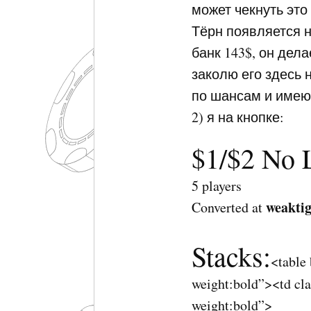
может чекнуть это 
Тёрн появляется н
банк 143$, он дел
заколю его здесь 
по шансам и имею
2) я на кнопке:
$1/$2 No 
5 players
weakti
Converted at
Stacks:
<table
weight:bold”><td cla
weight:bold”>