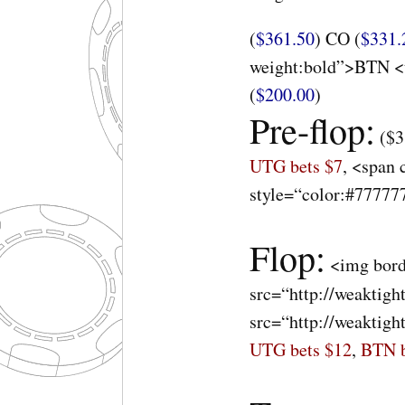
(
$361.50
) CO (
$331.
weight:bold”>BTN <t
(
$200.00
)
Pre-flop:
(
$3
UTG
bets $7
, <span 
style=“color:#777777
Flop:
<img bord
src=“http://weaktig
src=“http://weaktigh
UTG
bets $12
,
BTN
b