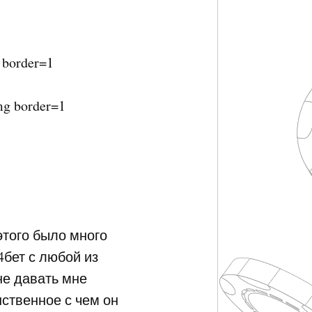
 border=1
mg border=1
этого было много
 4бет с любой из
 не давать мне
ственное с чем он