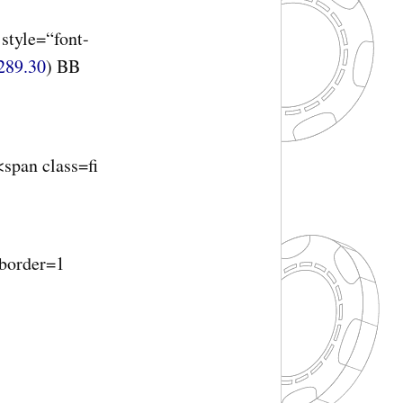
 style=“font-
289.30
) BB
<span class=fi
 border=1