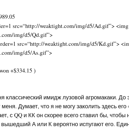
989.05
er=1 src=“http://weaktight.com/img/d5/Ad.gif”> <img
ht.com/img/d5/Qd.gif”>
rder=1 src=“http://weaktight.com/img/d5/Kd.gif”> <i
ht.com/img/d5/As.gif”>
 won +$334.15 )
ня классический имидж лузовой агромакаки. До 
т меня. Думает, что я не могу заколить здесь его
ет, с QQ и КК он скорее всего ставил бы, чтобы
 вышедший А или К вероятно испугают его. Един