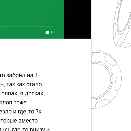
0
то забрёл на 4-
, так как стало
оппах, в досках,
флоп тоже.
зло и где-то 7к
которые вместо
сь где-то внизу и