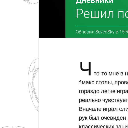
Дневники
Решил по
Обновил
SevenSky
в
15:5
Ч
то-то мне в 
5макс столы, пров
гораздо легче игр
реально чувствует
Вначале играл слиш
рук был очевиден 
классических зани