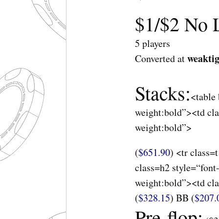
$1/$2 No 
5 players
weakti
Converted at
Stacks:
<table
weight:bold”><td cla
weight:bold”>
(
$651.90
) <tr class
class=h2 style=“font
weight:bold”><td cla
(
$328.15
) BB (
$207.
Pre-flop: