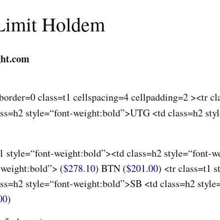
Limit Holdem
ght.com
 border=0 class=t1 cellspacing=4 cellpadding=2 ><tr cla
ss=h2 style=“font-weight:bold”>UTG <td class=h2 styl
=t1 style=“font-weight:bold”><td class=h2 style=“font-
-weight:bold”> (
$278.10
)
BTN
(
$201.00
) <tr class=t1 s
ss=h2 style=“font-weight:bold”>SB <td class=h2 style
00
)