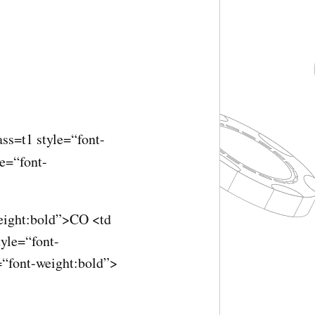
ss=t1 style=“font-
e=“font-
weight:bold”>CO <td
tyle=“font-
=“font-weight:bold”>