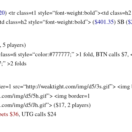
20
) <tr class=t1 style=“font-weight:bold”><td class=h2
d class=h2 style=“font-weight:bold”> (
$401.35
) SB (
$
, 5 players
)
class=fi style=“color:#777777;” >1 fold,
BTN
calls $7, 
;” >2 folds
er=1 src=“http://weaktight.com/img/d5/3s.gif”> <img
ht.com/img/d5/5h.gif”> <img border=1
t.com/img/d5/Jh.gif”> (
$17, 2 players
)
ets $36
,
UTG
calls $24