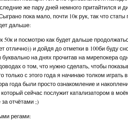
следние же пару дней немного притайтился и д
ыграно пока мало, почти 10к рук, так что статы 
дет дальше:
к 50к и посмотрю как будет дальше продолжатьс
т отлично)) и дойдя до отметки в 100би буду сн
 и буквально на днях прочитав на мирепокера од
доводах о том, что нужно сделать, чтобы показ
то только с этого года я начинаю толком играть в 
ра года были просто ознакомление и накоплен
, который сейчас послужит катализатором в мо
 за отчётами ;)
ыми регами: