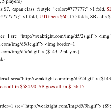
, 5 players
)
ls $7, <span class=fi style=“color:#777777;” >1 fold,
SB
r:#777777;” >1 fold,
UTG
bets $60
,
CO folds
, SB calls 
er=1 src=“http://weaktight.com/img/d5/2s.gif”> <img
ht.com/img/d5/Jc.gif”> <img border=1
t.com/img/d5/6d.gif”> (
$143, 2 players
)
cks
r=1 src=“http://weaktight.com/img/d5/2d.gif”> (
$143
oes all-in $584.90
,
SB goes all-in $136.15
der=1 src=“http://weaktight.com/img/d5/9h.gif”> (
$98