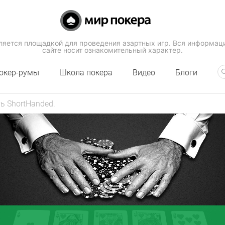
вляется площадкой для проведения азартных игр. Вся информац
сайте носит ознакомительный характер.
окер-румы
Школа покера
Видео
Блоги
ь ShortHanded.