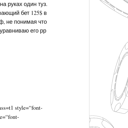
 на руках один туз.
вающий бет 125$ в
ф, не понимая что
 уравниваю его рр
ss=t1 style=“font-
e=“font-